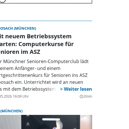
OSACH (MÜNCHEN)
it neuem Betriebssystem
arten: Computerkurse für
enioren im ASZ
r Münchner Senioren-Computerclub lädt
 einem Anfänger- und einem
rtgeschrittenenkurs für Senioren ins ASZ
osach ein. Unterrichtet wird an neuen
s mit dem Betriebssystem Windows 11.
05.2026 16:09 Uhr
2min
query_builder
 (MÜNCHEN)