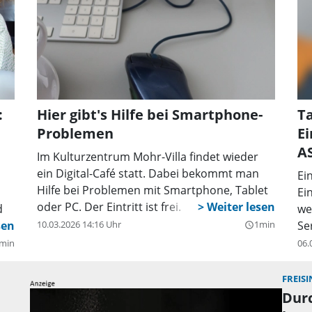
:
Hier gibt's Hilfe bei Smartphone-
T
Problemen
Ei
A
Im Kulturzentrum Mohr-Villa findet wieder
ein Digital-Café statt. Dabei bekommt man
Ei
Hilfe bei Problemen mit Smartphone, Tablet
Ei
oder PC. Der Eintritt ist frei.
d
we
10.03.2026 14:16 Uhr
1min
Se
query_builder
min
06.
FREIS
Dur