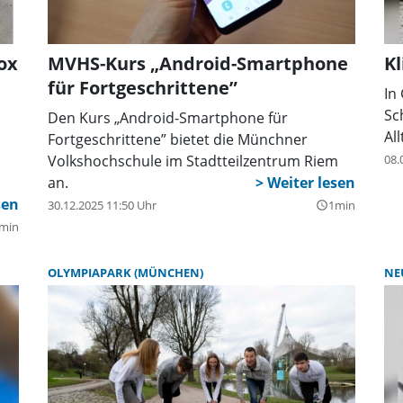
MVHS-Kurs „Android-Smartphone
Kl
ox
für Fortgeschrittene”
In
Sc
Den Kurs „Android-Smartphone für
Al
Fortgeschrittene” bietet die Münchner
Volkshochschule im Stadtteilzentrum Riem
08.
an.
30.12.2025 11:50 Uhr
1min
query_builder
min
OLYMPIAPARK (MÜNCHEN)
NE