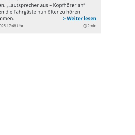
n. „Lautsprecher aus – Kopfhörer an”
n die Fahrgäste nun öfter zu hören
mmen.
025 17:48 Uhr
2min
query_builder