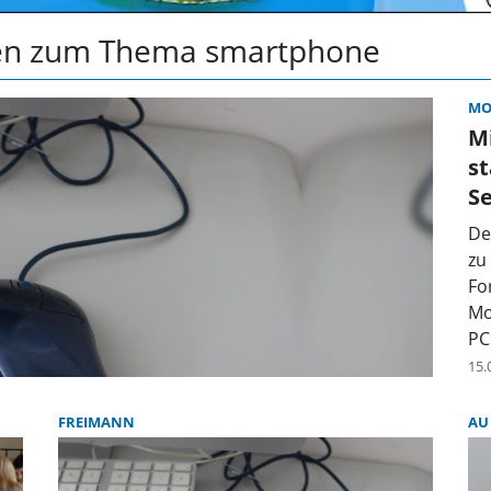
hten zum Thema smartphone
MO
M
st
S
De
zu
Fo
Mo
PC
15.
FREIMANN
AU