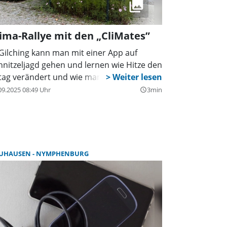
ima-Rallye mit den „CliMates”
 Gilching kann man mit einer App auf
hnitzeljagd gehen und lernen wie Hitze den
ltag verändert und wie man sich schützt
09.2025 08:49 Uhr
3min
query_builder
UHAUSEN - NYMPHENBURG