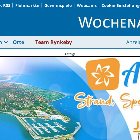
k-RSS
Flohmärkte
Gewinnspiele
Webcams
Cookie-Einstellun
smartphone | Woche
expand_more
n
Orte
Team Rynkeby
Anzei