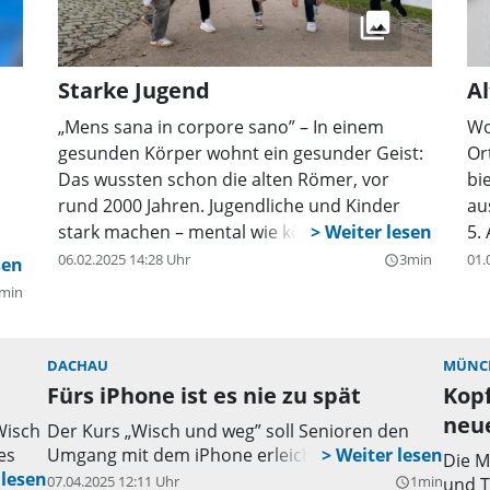
Starke Jugend
Al
„Mens sana in corpore sano” – In einem
Wo
gesunden Körper wohnt ein gesunder Geist:
Or
Das wussten schon die alten Römer, vor
bi
rund 2000 Jahren. Jugendliche und Kinder
au
stark machen – mental wie körperlich – das
5.
möchte im Hier und Jetzt der neue Mental-
vo
06.02.2025 14:28 Uhr
3min
01.
query_builder
Fit-Pfad, der seit Kurzem auf der Halbinsel im
de
min
Olympiapark zur Verfügung steht. In
ab
einfacher spielerischer Form werden an acht
Or
Stationen vor allem der Jugend Tipps für den
Um
DACHAU
MÜNC
Umgang mit mentalen Problemen, wie
pr
Fürs iPhone ist es nie zu spät
Kopf
beispielsweise Isolation und Ängsten,
Re
neu
Wisch
Der Kurs „Wisch und weg” soll Senioren den
gegeben. Zusätzlich präsentieren an den
Pr
es
Umgang mit dem iPhone erleichtern.
Die M
Standorten Vorbilder aus Sport und
Na
07.04.2025 12:11 Uhr
1min
und T
query_builder