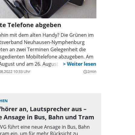
te Telefone abgeben
hin mit dem alten Handy? Die Grünen im
tsverband Neuhausen-Nymphenburg
eten an zwei Terminen Gelegenheit die
sgedienten Mobiltelefone abzugeben. Am
 August und am 26. August können jeweils
n 17 bis ca. 21 Uhr die alten Telefone an
08.2022 10:33 Uhr
2min
query_builder
r Gerner Brücke am Infostand der Grünen
gegeben werden. Der Grünen-
tsverband will die Handys an die Deutsche
welthilfe übergeben, die die
HEN
ofessionelle Datenlöschung und das
hörer an, Lautsprecher aus –
cycling übernehmen soll und den Erlös für
e Ansage in Bus, Bahn und Tram
ojekte einsetzen wird, die Mensch wie
VG führt eine neue Ansage in Bus, Bahn
tur gut tun.
ram ein, um für mehr Rücksicht zu