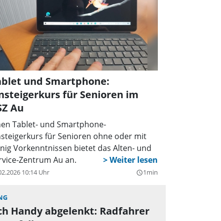
ablet und Smartphone:
nsteigerkurs für Senioren im
SZ Au
nen Tablet- und Smartphone-
nsteigerkurs für Senioren ohne oder mit
nig Vorkenntnissen bietet das Alten- und
rvice-Zentrum Au an.
02.2026 10:14 Uhr
1min
query_builder
ING
ch Handy abgelenkt: Radfahrer