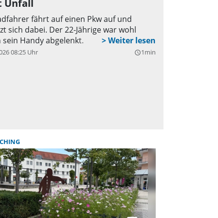
 Unfall
adfahrer fährt auf einen Pkw auf und
tzt sich dabei. Der 22-Jährige war wohl
 sein Handy abgelenkt.
026 08:25 Uhr
1min
query_builder
LCHING