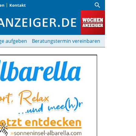
search
gen
Kontakt
nanzeiger
ge aufgeben
Beratungstermin vereinbaren