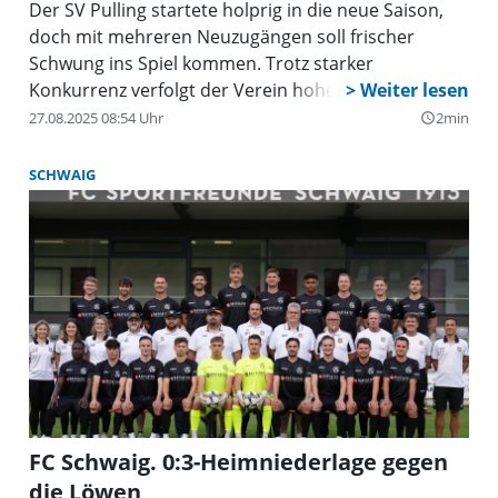
Der SV Pulling startete holprig in die neue Saison,
doch mit mehreren Neuzugängen soll frischer
Schwung ins Spiel kommen. Trotz starker
Konkurrenz verfolgt der Verein hohe Ziele.
27.08.2025 08:54 Uhr
2min
query_builder
SCHWAIG
FC Schwaig. 0:3-Heimniederlage gegen
die Löwen