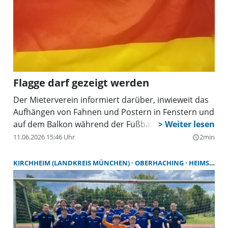
Flagge darf gezeigt werden
Der Mieterverein informiert darüber, inwieweit das
Aufhängen von Fahnen und Postern in Fenstern und
auf dem Balkon während der Fußball WM erlaubt ist.
11.06.2026 15:46 Uhr
2min
query_builder
KIRCHHEIM (LANDKREIS MÜNCHEN)
OBERHACHING
HEIMSTETTEN (LANDKREIS MÜNCHEN)