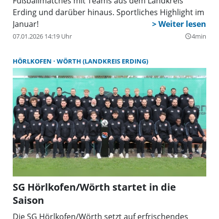
Fußballmatches mit Teams aus dem Landkreis
Erding und darüber hinaus. Sportliches Highlight im
Januar!
07.01.2026 14:19 Uhr
4min
query_builder
HÖRLKOFEN
WÖRTH (LANDKREIS ERDING)
SG Hörlkofen/Wörth startet in die
Saison
Die SG Hörlkofen/Wörth setzt auf erfrischendes