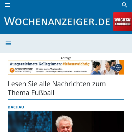
menu
search
Fußball | Wochenanzeiger
menu
Fußball | Woche
Lesen Sie alle Nachrichten zum
Thema Fußball
DACHAU