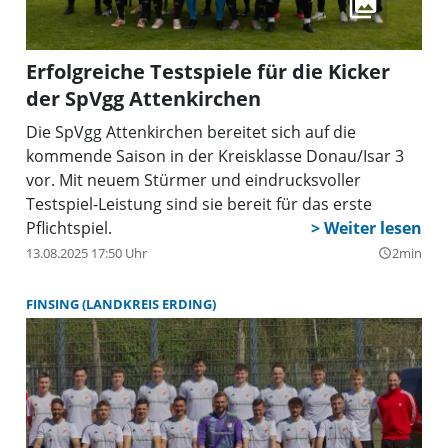
Erfolgreiche Testspiele für die Kicker
der SpVgg Attenkirchen
Die SpVgg Attenkirchen bereitet sich auf die
kommende Saison in der Kreisklasse Donau/Isar 3
vor. Mit neuem Stürmer und eindrucksvoller
Testspiel-Leistung sind sie bereit für das erste
Pflichtspiel.
13.08.2025 17:50 Uhr
2min
query_builder
FINSING (LANDKREIS ERDING)