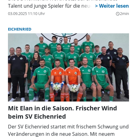
Talent und junge Spieler für die neue Saison.
03.09.2025 11:10 Uhr
2min
query_builder
EICHENRIED
Mit Elan in die Saison. Frischer Wind
beim SV Eichenried
Der SV Eichenried startet mit frischem Schwung und
Veränderungen in die neue Saison. Mit neuem