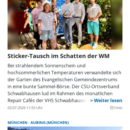
Sticker-Tausch im Schatten der WM
Bei strahlendem Sonnenschein und
hochsommerlichen Temperaturen verwandelte sich
der Garten des Evangelischen Gemeindezentrums
in eine bunte Sammel-Börse. Der CSU-Ortsverband
Schwabhausen lud im Rahmen des monatlichen
Repair Cafés der VHS Schwabhausen kleine und
große Fans zum Tauschen und Feilschen rund um
03.07.2026 11:53 Uhr
1min
query_builder
die Fußball-Weltmeisterschaft ein. Zahlreiche Kinder
und Jugendliche, zum Teil unterstützt von ihren
MÜNCHEN
AUBING (MÜNCHEN)
Eltern, darunter der Schwabhausener Apotheker