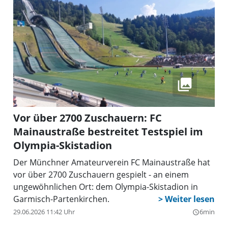
Armin Rohbeck und Sulzemoos’ Bürgermeister
Johannes Kneidl, stöberten eifrig durch die
mitgebrachten Sticker-Alben. Auf den Tischen
stapelten sich die begehrten Sammelpäckchen –
eine fröhliche Atmosphäre, die zeigte: Die WM
verbindet Generationen. Aus der CSU-
Gemeinderatsfraktion waren Markus Arnold,
Christine Göttler und Florian Scherf vor Ort, vom
Ortsverbandsvorstand Gitti Bendl und Michael
Vor über 2700 Zuschauern: FC
Berndt.
Mainaustraße bestreitet Testspiel im
Olympia-Skistadion
Der Münchner Amateurverein FC Mainaustraße hat
vor über 2700 Zuschauern gespielt - an einem
ungewöhnlichen Ort: dem Olympia-Skistadion in
Garmisch-Partenkirchen.
29.06.2026 11:42 Uhr
6min
query_builder