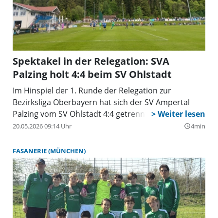
Spektakel in der Relegation: SVA
Palzing holt 4:4 beim SV Ohlstadt
Im Hinspiel der 1. Runde der Relegation zur
Bezirksliga Oberbayern hat sich der SV Ampertal
Palzing vom SV Ohlstadt 4:4 getrennt.
20.05.2026 09:14 Uhr
4min
query_builder
FASANERIE (MÜNCHEN)