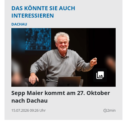
DAS KÖNNTE SIE AUCH
INTERESSIEREN
DACHAU
Sepp Maier kommt am 27. Oktober
nach Dachau
15.07.2026 09:26 Uhr
2min
query_builder