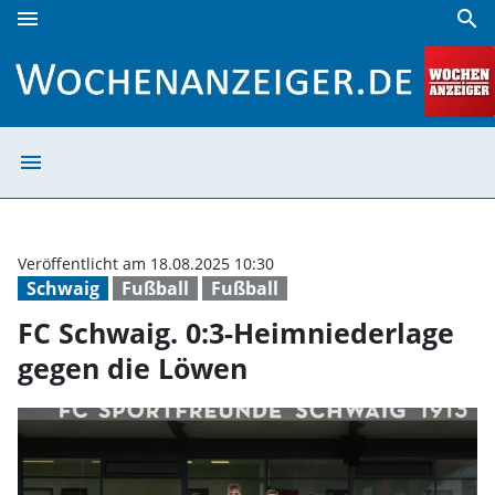
menu
search
FC Schwaig. 0:3-Heimniederlage gegen die Löwen | Wochen
menu
FC Schwaig. 0:3
Veröffentlicht am 18.08.2025 10:30
Schwaig
Fußball
Fußball
FC Schwaig. 0:3-Heimniederlage
gegen die Löwen