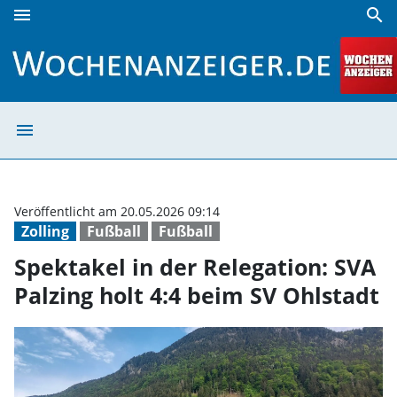
menu
search
Spektakel in der Relegation: SVA Palzing holt 4:4 beim SV 
menu
Spektakel in der
Veröffentlicht am 20.05.2026 09:14
Zolling
Fußball
Fußball
Spektakel in der Relegation: SVA
Palzing holt 4:4 beim SV Ohlstadt