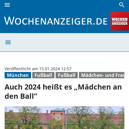
menu
search
Auch 2024 heißt es „Mädchen an den Ball” | Wochenanzeig
menu
Auch 2024 heißt
Veröffentlicht am 15.01.2024 12:57
München
Fußball
Fußball
Mädchen- und Fraue
Auch 2024 heißt es „Mädchen an
den Ball”