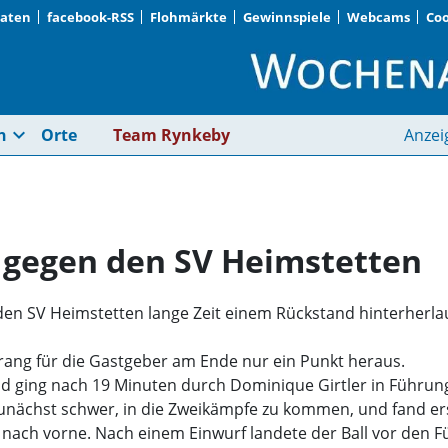
Daten
facebook-RSS
Flohmärkte
Gewinnspiele
Webcams
Coo
FC Schwaig spielt 1:
expand_more
n
Orte
Team Rynkeby
Anzei
1 gegen den SV Heimstetten
n SV Heimstetten lange Zeit einem Rückstand hinterherlau
rang für die Gastgeber am Ende nur ein Punkt heraus.
und ging nach 19 Minuten durch Dominique Girtler in Führun
zunächst schwer, in die Zweikämpfe zu kommen, und fand erst
es nach vorne. Nach einem Einwurf landete der Ball vor den