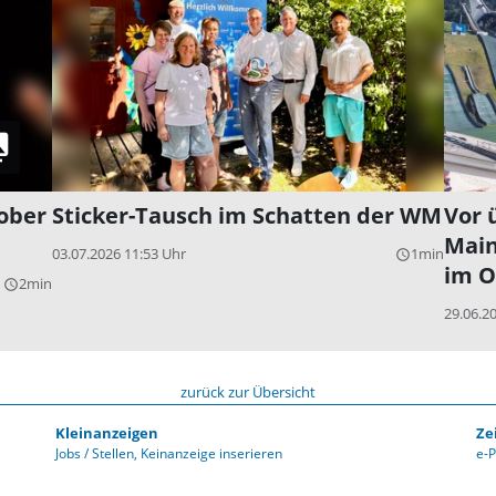
ober
Sticker-Tausch im Schatten der WM
Vor 
Main
03.07.2026 11:53 Uhr
1min
query_builder
im O
2min
query_builder
29.06.2
zurück zur Übersicht
Kleinanzeigen
Ze
Jobs / Stellen
Keinanzeige inserieren
e-