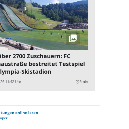
über 2700 Zuschauern: FC
austraße bestreitet Testspiel
lympia-Skistadion
026 11:42 Uhr
6min
query_builder
itungen online lesen
Paper