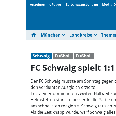
Anzeigen
ePaper
Zeitungszustellung
Media-
home
expand_more
expand_more
München
Landkreise
Theme
Schwaig
Fußball
Fußball
FC Schwaig spielt 1:
Der FC Schwaig musste am Sonntag gegen de
den verdienten Ausgleich erzielte.
Trotz einer dominanten zweiten Halbzeit sp
Heimstetten startete besser in die Partie 
am schnellsten reagierte. Schwaig tat sich 
Als die Zeit knapp wurde, warf Schwaig all