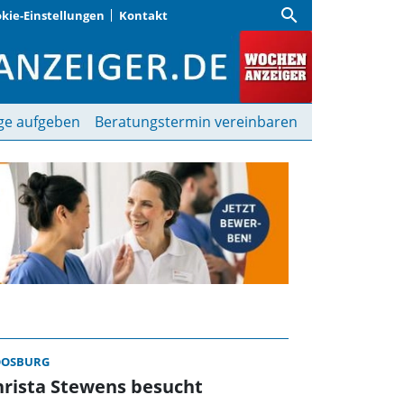
search
kie-Einstellungen
Kontakt
henanzeiger
ge aufgeben
Beratungstermin vereinbaren
OSBURG
hrista Stewens besucht