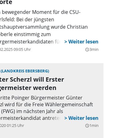
orte
n bewegender Moment für die CSU-
rlsfeld: Bei der jüngsten
tshauptversammlung wurde Christian
eberle einstimmig zum
rgermeisterkandidaten für die
mmunalwahl 2026 nominiert. Die
02.2025 09:05 Uhr
3min
query_builder
mosphäre im Saal war euphorisch, als die
tglieder ihre volle Unterstützung für den
meinderat und Baureferenten zum
 (LANDKREIS EBERSBERG)
er Scherzl will Erster
sdruck brachten. Die Versammlung fand
 der Zirbelstube des Bürgerhauses statt,
germeister werden
 sich zahlreiche Mitglieder und
ritte Poinger Bürgermeister Günter
terstützer der CSU versammelten, um an
zl wird für die Freie Wählergemeinschaft
esem bedeutenden Ereignis teilzunehmen.
 (FWG) im nächsten Jahr als
rmeisterkandidat antreten.
020 01:25 Uhr
1min
query_builder