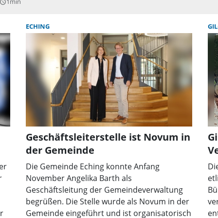
re
1min
uery_builder
mit dem Rathauschef. In der Sprechstunde
, sich
können Anliegen, Tipps oder Probleme
9500
ECHING
GI
vorgetragen werden. Eine Anmeldung ist nicht
ei
notwendig. Der darauf folgende Termin für die
n zum
Bürgersprechstunde bei Harald Reents ist
Samstag, 2. März.
Geschäftsleiterstelle ist Novum in
Gi
der Gemeinde
Ve
er
Die Gemeinde Eching konnte Anfang
Di
r
November Angelika Barth als
et
Geschäftsleitung der Gemeindeverwaltung
Bü
begrüßen. Die Stelle wurde als Novum in der
ve
r
Gemeinde eingeführt und ist organisatorisch
en