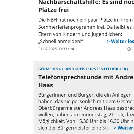
Nachbarschaftshilfe: Es sind no
Plätze frei
Die NBH hat noch ein paar Plätze in ihrem
Sommerferienprogramm frei. Da heißt es 
Eltern von Kindern und Jugendlichen:
„Schnell anmelden!”
31.07.2025 09:33 Uhr
2
query_builder
GERMERING (LANDKREIS FÜRSTENFELDBRUCK)
Telefonsprechstunde mit Andre
Haas
Bürgerinnen und Bürger, die ein Anliegen
haben, das sie persönlich mit dem Germe
Oberbürgermeister Andreas Haas bespre
wollen, haben am Donnerstag, 21. Juli, daz
Möglichkeit. Von 15.30 Uhr bis 16.30 Uhr 
sich der Bürgermeister eine Stunde Zeit fü