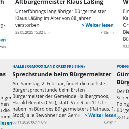
ch
Altbürgermeister Klaus Läßing
W
Unterföhrings langjähriger Bürgermeister
Ei
Klaus Läßing im Alter von 88 Jahren
Ka
verstorben.
Or
für
Bi
28.05.2025 15:32 Uhr
3min
query_builder
Bü
Ko
03.
min
At
Mi
Ge
HALLBERGMOOS (LANDKREIS FREISING)
POING
as
Sprechstunde beim Bürgermeister
Günt
Au
in
Bür
Am Samstag, 2. Februar, findet die nächste
wo
Bürgersprechstunde beim Ersten
Der D
Un
Bürgermeister der Gemeinde Hallbergmoos,
ringer
Scher
di
Harald Reents (CSU), statt. Von 9 bis 11 Uhr
chen
Poing
haben im Büro des Bürgermeisters (Rathaus, 1.
u die
Bürge
Stock) alle Bewohner der Gemeinde,
nimmt
06.11.2
Erwachsene ebenso wie Kinder und
06.11.2020 06:11 Uhr
1min
r
query_builder
Jugendliche, Gelegenheit zu einem Gespräch