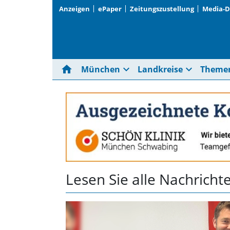
Anzeigen
ePaper
Zeitungszustellung
Media-
home
expand_more
expand_more
München
Landkreise
Theme
Lesen Sie alle Nachrich