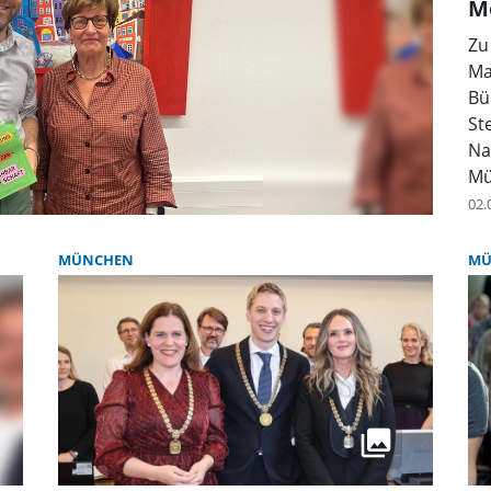
M
Zu
Ma
Bü
St
Na
Mü
02.
MÜNCHEN
MÜ