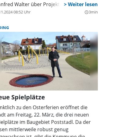
nfred Walter über Projekte wie den
sbau der Fernwärme, den Wohnungsbau
11.2024 08:52 Uhr
3min
query_builder
wie über die finanzielle Situation der
meinde Gilching. Am Schluss gab er einen
DING
nweis in eigener Sache. Er werde 2026
cht zum vierten Mal als Bürgermeister
treten, erklärte Walter.
ue Spielplätze
nktlich zu den Osterferien eröffnet die
adt am Freitag, 22. März, die drei neuen
ielplätze im Baugebiet Poststadl. Da der
sen mittlerweile robust genug
gewachsen ist, gibt die Kommune die