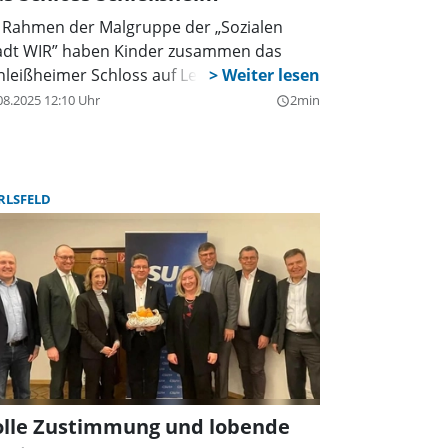
 Rahmen der Malgruppe der „Sozialen
adt WIR” haben Kinder zusammen das
hleißheimer Schloss auf Leinwand gemalt.
08.2025 12:10 Uhr
2min
query_builder
RLSFELD
olle Zustimmung und lobende