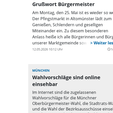
Grußwort Bürgermeister
Am Montag, den 25. Mai ist es wieder so we
Der Pfingstmarkt in Altomünster lädt zum
Genießen, Schlendern und geselligen
Miteinander ein. Zu diesem besonderen
Anlass heiße ich alle Bürgerinnen und Bür
unserer Marktgemeinde sowie alle Gäste 
nah und fern ganz herzlich willkommen.
12.05.2026 10:12 Uhr
1
query_builder
Freuen Sie sich auf ein buntes und
abwechslungsreiches Rahmenprogramm,
zahlreiche Verkaufsstände und ein
MÜNCHEN
stimmungsvolles Standkonzert am
Wahlvorschläge sind online
Marktplatz. Für das leibliche Wohl ist
einsehbar
ebenfalls bestens gesorgt: Genießen Sie
köstliche Grillspezialitäten und erfrischen
Im Internet sind die zugelassenen
Getränke. Ein weiteres Highlight ist der Flo
Wahlvorschläge für die Münchner
und Trödelmarkt an der Nerbstraße, der
Oberbürgermeister-Wahl, die Stadtrats-W
und die Wahl der Bezirksausschüsse einse
zum Stöbern und Entdecken einlädt. Leide