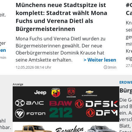
Münchens neue Stadtspitze ist
#O
komplett: Stadtrat wählt Mona
C
it.
Fuchs und Verena Dietl als
Kn
Bürgermeisterinnen
se
ge
Mona Fuchs und Verena Dietl wurden zu
ger
mi
Bürgermeisterinnen gewählt. Der neue
aus
Kr
Oberbürgermeister Dominik Krause hat
min
ei
seine Amtskette erhalten.
27.
12.05.2026 08:14 Uhr
3min
query_builder
ERDWE
Bür
Die G
und 
de
ein. 
h-
versc
ahl
Blatt
hbar.
r