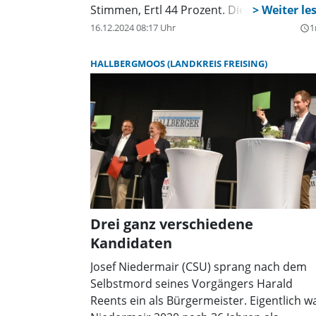
Stimmen, Ertl 44 Prozent. Die
Wahlbeteiligung lag nach Angaben der
16.12.2024 08:17 Uhr
1
query_builder
Gemeinde Aschheim bei 55,6 Prozent.
HALLBERGMOOS (LANDKREIS FREISING)
Drei ganz verschiedene
Kandidaten
Josef Niedermair (CSU) sprang nach dem
Selbstmord seines Vorgängers Harald
Reents ein als Bürgermeister. Eigentlich w