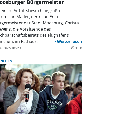
oosburger Bürgermeister
 einem Antrittsbesuch begrüßte
ximilian Mader, der neue Erste
rgermeister der Stadt Moosburg, Christa
ewens, die Vorsitzende des
chbarschaftsbeirats des Flughafens
nchen, im Rathaus.
07.2026 16:26 Uhr
2min
query_builder
NCHEN