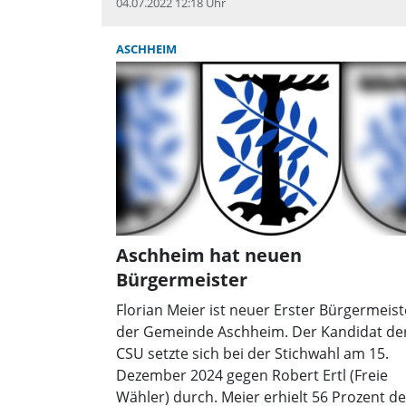
Fragen. Damit Bürgerinnen und Bürger ih
04.07.2022 12:18 Uhr
q
Fragen stellen können, werden sie gebeten
für den Termin vorab unter Tel. 089/8941
ASCHHEIM
anzumelden. Die Mitarbeiterinnen geben b
der Anmeldung auch gerne Informatione
genauen Ablauf.
Aschheim hat neuen
Bürgermeister
Florian Meier ist neuer Erster Bürgermeist
der Gemeinde Aschheim. Der Kandidat de
CSU setzte sich bei der Stichwahl am 15.
Dezember 2024 gegen Robert Ertl (Freie
Wähler) durch. Meier erhielt 56 Prozent de