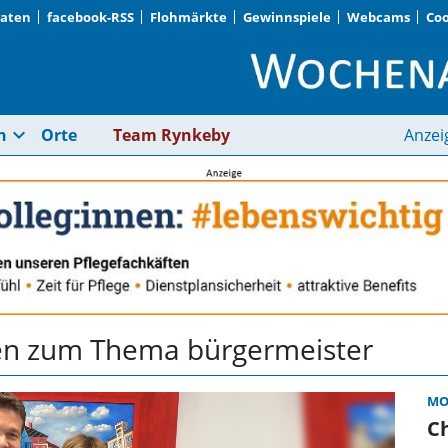
Daten
facebook-RSS
Flohmärkte
Gewinnspiele
Webcams
Coo
bürgermeister | Woc
expand_more
n
Orte
Team Rynkeby
Anzei
ten zum Thema bürgermeister
MO
C