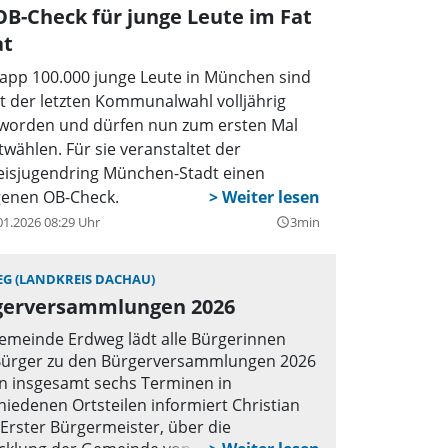
B-Check für junge Leute im Fat
at
app 100.000 junge Leute in München sind
it der letzten Kommunalwahl volljährig
worden und dürfen nun zum ersten Mal
twählen. Für sie veranstaltet der
eisjugendring München-Stadt einen
genen OB-Check.
01.2026 08:29 Uhr
3min
query_builder
G (LANDKREIS DACHAU)
gerversammlungen 2026
emeinde Erdweg lädt alle Bürgerinnen
Bürger zu den Bürgerversammlungen 2026
An insgesamt sechs Terminen in
hiedenen Ortsteilen informiert Christian
, Erster Bürgermeister, über die