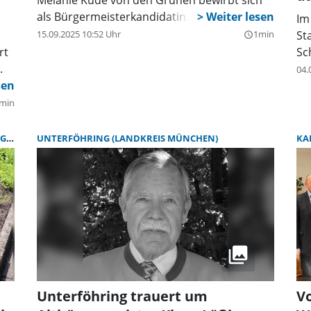
Melanie Kude von den Grünen bewirbt sich
als Bürgermeisterkandidatin.
Im
15.09.2025 10:52 Uhr
1min
St
query_builder
rt
Sc
.
04.
min
G)
ZORNEDING
UNTERFÖHRING (LANDKREIS MÜNCHEN)
KA
Unterföhring trauert um
V