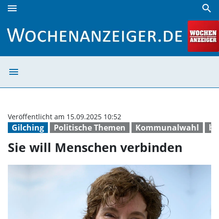
menu
search
Sie will Menschen verbinden | Wochenanzeiger
menu
Sie will Mensch
Veröffentlicht am 15.09.2025 10:52
Gilching
Politische Themen
Kommunalwahl
bü
Sie will Menschen verbinden