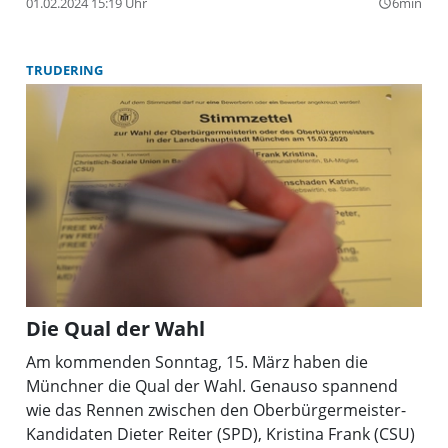
01.02.2024 15:19 Uhr
6min
query_builder
TRUDERING
Die Qual der Wahl
Am kommenden Sonntag, 15. März haben die
Münchner die Qual der Wahl. Genauso spannend
wie das Rennen zwischen den Oberbürgermeister-
Kandidaten Dieter Reiter (SPD), Kristina Frank (CSU)