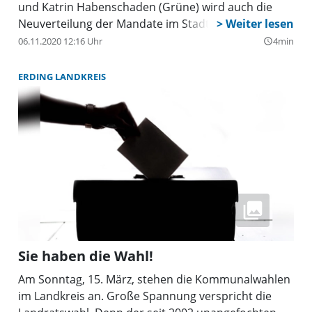
und Katrin Habenschaden (Grüne) wird auch die
Neuverteilung der Mandate im Stadtrat und
Bezirksausschüssen sein.
06.11.2020 12:16 Uhr
4min
query_builder
ERDING LANDKREIS
Sie haben die Wahl!
Am Sonntag, 15. März, stehen die Kommunalwahlen
im Landkreis an. Große Spannung verspricht die