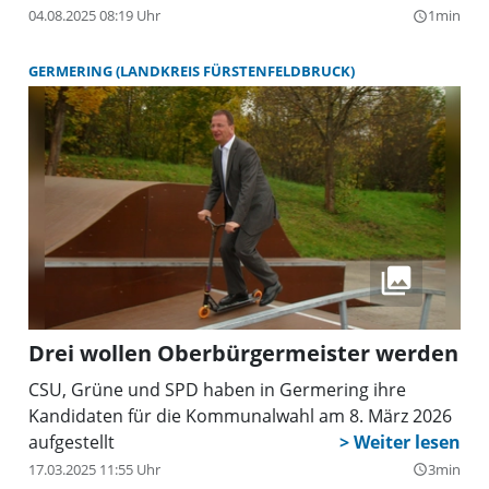
04.08.2025 08:19 Uhr
1min
query_builder
GERMERING (LANDKREIS FÜRSTENFELDBRUCK)
Drei wollen Oberbürgermeister werden
CSU, Grüne und SPD haben in Germering ihre
Kandidaten für die Kommunalwahl am 8. März 2026
aufgestellt
17.03.2025 11:55 Uhr
3min
query_builder