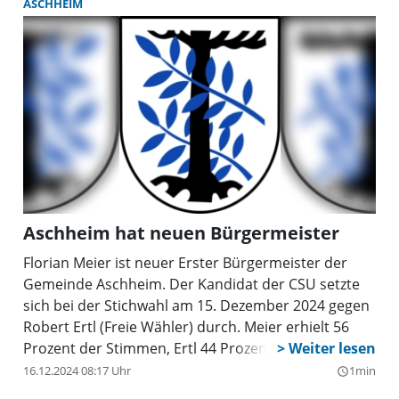
ASCHHEIM
Aschheim hat neuen Bürgermeister
Florian Meier ist neuer Erster Bürgermeister der
Gemeinde Aschheim. Der Kandidat der CSU setzte
sich bei der Stichwahl am 15. Dezember 2024 gegen
Robert Ertl (Freie Wähler) durch. Meier erhielt 56
Prozent der Stimmen, Ertl 44 Prozent. Die
Wahlbeteiligung lag nach Angaben der Gemeinde
16.12.2024 08:17 Uhr
1min
query_builder
Aschheim bei 55,6 Prozent.