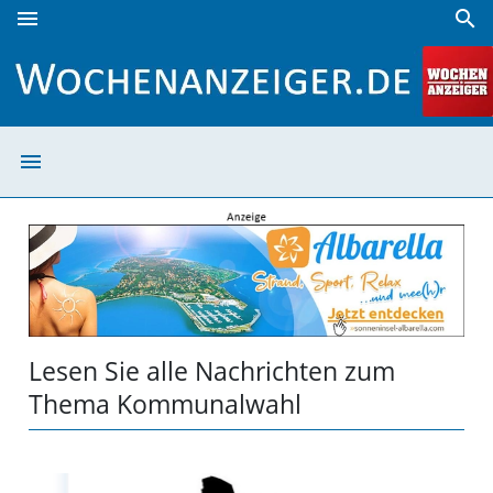
menu
search
Kommunalwahl | Wochenanzeiger
menu
Kommunalwahl 
Lesen Sie alle Nachrichten zum
Thema Kommunalwahl