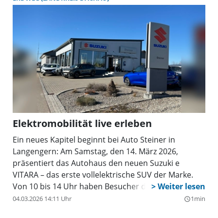
Elektromobilität live erleben
Ein neues Kapitel beginnt bei Auto Steiner in
Langengern: Am Samstag, den 14. März 2026,
präsentiert das Autohaus den neuen Suzuki e
VITARA – das erste vollelektrische SUV der Marke.
Von 10 bis 14 Uhr haben Besucher die Gelegenheit,
das neue Modell aus nächster Nähe
04.03.2026 14:11 Uhr
1min
query_builder
kennenzulernen. Neben der offiziellen