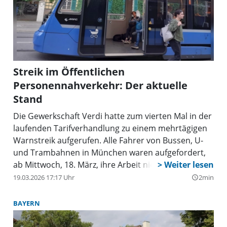
Streik im Öffentlichen
Personennahverkehr: Der aktuelle
Stand
Die Gewerkschaft Verdi hatte zum vierten Mal in der
laufenden Tarifverhandlung zu einem mehrtägigen
Warnstreik aufgerufen. Alle Fahrer von Bussen, U-
und Trambahnen in München waren aufgefordert,
ab Mittwoch, 18. März, ihre Arbeit niederzulegen.
19.03.2026 17:17 Uhr
2min
query_builder
BAYERN