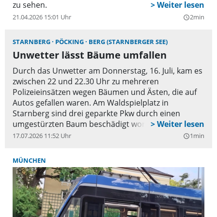
zu sehen.
21.04.2026 15:01 Uhr
2min
query_builder
STARNBERG
PÖCKING
BERG (STARNBERGER SEE)
Unwetter lässt Bäume umfallen
Durch das Unwetter am Donnerstag, 16. Juli, kam es
zwischen 22 und 22.30 Uhr zu mehreren
Polizeieinsätzen wegen Bäumen und Ästen, die auf
Autos gefallen waren. Am Waldspielplatz in
Starnberg sind drei geparkte Pkw durch einen
umgestürzten Baum beschädigt worden. In der
Feichtetstraße in Pöcking ist ein Baum auf zwei
17.07.2026 11:52 Uhr
1min
query_builder
geparkte Pkw gefallen. Die jeweilige Schadenshöhe
steht noch nicht fest.
MÜNCHEN