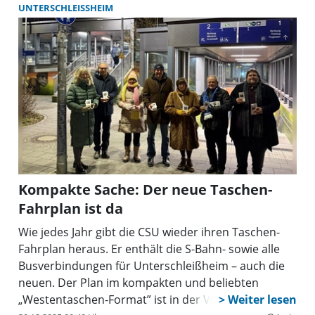
Fahrzeugpremiere sind auch Probefahrten möglich.
UNTERSCHLEISSHEIM
Kompakte Sache: Der neue Taschen-
Fahrplan ist da
Wie jedes Jahr gibt die CSU wieder ihren Taschen-
Fahrplan heraus. Er enthält die S-Bahn- sowie alle
Busverbindungen für Unterschleißheim – auch die
neuen. Der Plan im kompakten und beliebten
„Westentaschen-Format” ist in der Volkshochschule