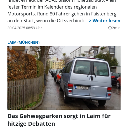
fester Termin im Kalender des regionalen
Motorsports. Rund 80 Fahrer gehen in Faistenberg
an den Start, wenn die Ortsverbindungsstraße
zwischen Bauernried und Faistenberg zum
30.04.2025 08:59 Uhr
2min
query_builder
Slalomkurs wird.
LAIM (MÜNCHEN)
Das Gehwegparken sorgt in Laim für
hitzige Debatten