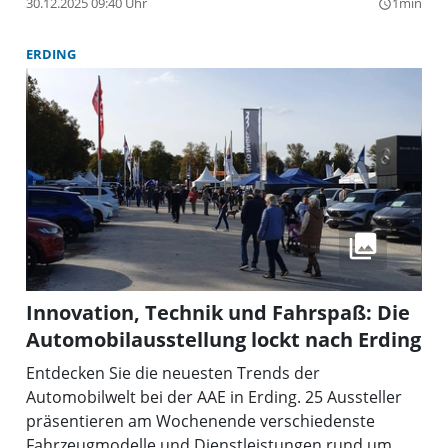
sowie in verschiedenen Geschäften und
30.12.2025 09:40 Uhr
1min
query_builder
Dienstleistungsbetrieben am Ort erhältlich.
ERDING
Innovation, Technik und Fahrspaß: Die
Automobilausstellung lockt nach Erding
Entdecken Sie die neuesten Trends der
Automobilwelt bei der AAE in Erding. 25 Aussteller
präsentieren am Wochenende verschiedenste
Fahrzeugmodelle und Dienstleistungen rund um