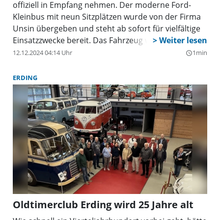
offiziell in Empfang nehmen. Der moderne Ford-
Kleinbus mit neun Sitzplätzen wurde von der Firma
Unsin übergeben und steht ab sofort für vielfältige
Einsatzzwecke bereit. Das Fahrzeug wird weiterhin
im Schulbusverkehr genutzt und kann außerdem
12.12.2024 04:14 Uhr
1min
query_builder
von Vereinen, Verbänden und Institutionen aus dem
Gemeindebereich Erdweg für ihre Aktivitäten
ERDING
eingesetzt werden. Mit der Anschaffung des neuen
Gemeindemobils investiert die Gemeinde in eine
praktische und vielseitige Mobilitätslösung, die dem
Gemeinwohl zugutekommt.
Oldtimerclub Erding wird 25 Jahre alt