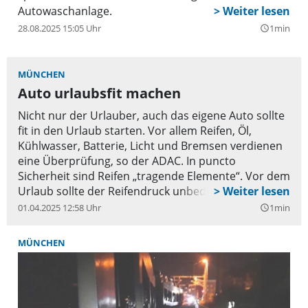
Autowaschanlage.
28.08.2025 15:05 Uhr
1min
query_builder
MÜNCHEN
Auto urlaubsfit machen
Nicht nur der Urlauber, auch das eigene Auto sollte
fit in den Urlaub starten. Vor allem Reifen, Öl,
Kühlwasser, Batterie, Licht und Bremsen verdienen
eine Überprüfung, so der ADAC. In puncto
Sicherheit sind Reifen „tragende Elemente“. Vor dem
Urlaub sollte der Reifendruck unbedingt überprüft
und der Beladung angepasst werden. Ein Blick auf
01.04.2025 12:58 Uhr
1min
query_builder
das Profil deckt etwaige Beschädigungen auf.
MÜNCHEN