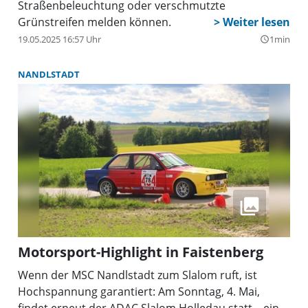
Straßenbeleuchtung oder verschmutzte
Grünstreifen melden können.
19.05.2025 16:57 Uhr
1min
query_builder
NANDLSTADT
Motorsport-Highlight in Faistenberg
Wenn der MSC Nandlstadt zum Slalom ruft, ist
Hochspannung garantiert: Am Sonntag, 4. Mai,
findet erneut der ADAC Slalom Holledau statt – ein