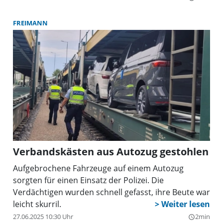
FREIMANN
Verbandskästen aus Autozug gestohlen
Aufgebrochene Fahrzeuge auf einem Autozug
sorgten für einen Einsatz der Polizei. Die
Verdächtigen wurden schnell gefasst, ihre Beute war
leicht skurril.
27.06.2025 10:30 Uhr
2min
query_builder