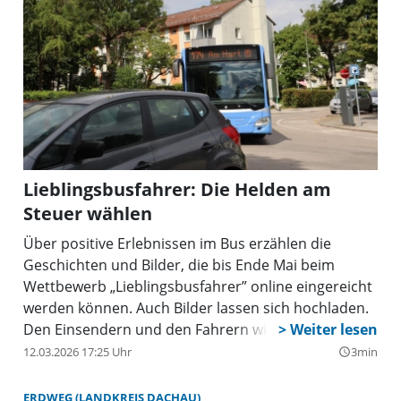
Lieblingsbusfahrer: Die Helden am
Steuer wählen
Über positive Erlebnissen im Bus erzählen die
Geschichten und Bilder, die bis Ende Mai beim
Wettbewerb „Lieblingsbusfahrer” online eingereicht
werden können. Auch Bilder lassen sich hochladen.
Den Einsendern und den Fahrern winken attraktive
Preise.
12.03.2026 17:25 Uhr
3min
query_builder
ERDWEG (LANDKREIS DACHAU)