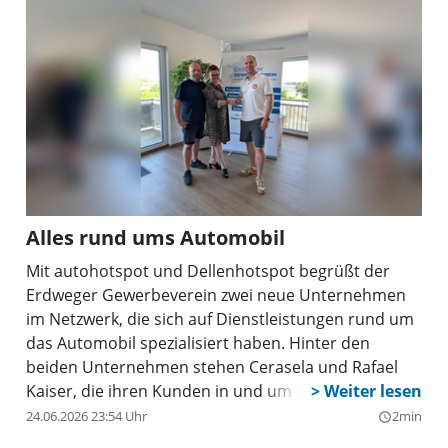
Alles rund ums Automobil
Mit autohotspot und Dellenhotspot begrüßt der
Erdweger Gewerbeverein zwei neue Unternehmen
im Netzwerk, die sich auf Dienstleistungen rund um
das Automobil spezialisiert haben. Hinter den
beiden Unternehmen stehen Cerasela und Rafael
Kaiser, die ihren Kunden in und um Dachau
umfassende Leistungen rund um Fahrzeugverkauf,
24.06.2026 23:54 Uhr
2min
query_builder
Fahrzeugaufbereitung und Werterhalt anbieten.