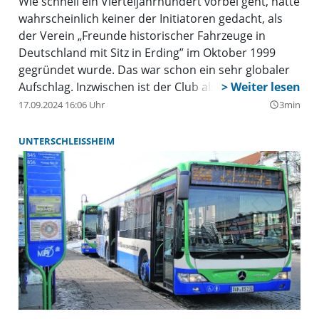
Wie schnell ein Vierteljahrhundert vorbei geht, hätte
wahrscheinlich keiner der Initiatoren gedacht, als
der Verein „Freunde historischer Fahrzeuge in
Deutschland mit Sitz in Erding” im Oktober 1999
gegründet wurde. Das war schon ein sehr globaler
Aufschlag. Inzwischen ist der Club als „Oldtimerclub
Erding” ins Vereinsregister eingetragen und hat sich
17.09.2024 16:06 Uhr
3min
query_builder
gut entwickelt.
UNTERSCHLEISSHEIM