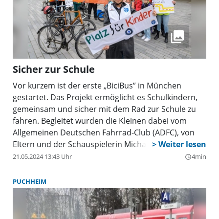
Rettungssatzes. Da sich das Fahrzeug in
unmittelbarer Nähe zu Bäumen und einer
Baustelleneinrichtung befand, entschied sich der
Einsatzleiter sicherheitshalber, ein weiteres Rohr
aufbauen zu lassen. So hätte im Falle eines
Sicher zur Schule
Übergreifens der Flammen schnellstmöglich eine
Ausbreitung verhindert werden können. Nach
Vor kurzem ist der erste „BiciBus” in München
anderthalb Stunden konnte der Brand gelöscht
gestartet. Das Projekt ermöglicht es Schulkindern,
werden.
gemeinsam und sicher mit dem Rad zur Schule zu
fahren. Begleitet wurden die Kleinen dabei vom
Allgemeinen Deutschen Fahrrad-Club (ADFC), von
Eltern und der Schauspielerin Michaela May, die als
Schirmherrin des ersten BiciBus-Projekts in
21.05.2024 13:43 Uhr
4min
query_builder
München mitgeradelt ist. Um 7 Uhr stehen am
Josephsplatz schon die ersten großen und kleinen
PUCHHEIM
Radler in den Startlöchern und nur wenig später
treten sie fest in die Pedale: Der erste Münchner
BiciBus rollt pünktlich los. Schließlich müssen alle