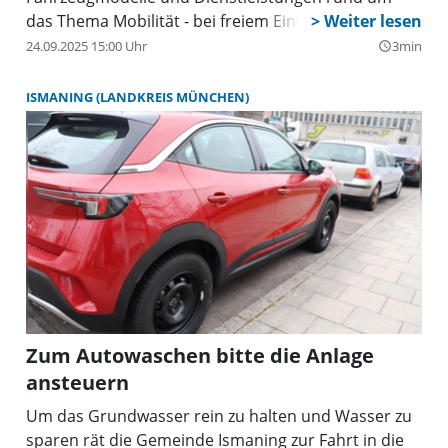
das Thema Mobilität - bei freiem Eintritt und
kostenfreien Parkplätzen.
24.09.2025 15:00 Uhr
3min
query_builder
ISMANING (LANDKREIS MÜNCHEN)
Zum Autowaschen bitte die Anlage
ansteuern
Um das Grundwasser rein zu halten und Wasser zu
sparen rät die Gemeinde Ismaning zur Fahrt in die