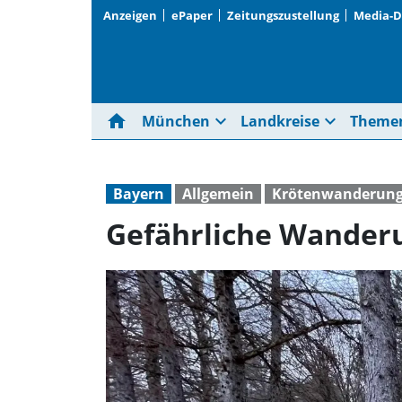
Anzeigen
ePaper
Zeitungszustellung
Media-
home
expand_more
expand_more
München
Landkreise
Theme
Bayern
Allgemein
Krötenwanderun
Gefährliche Wander