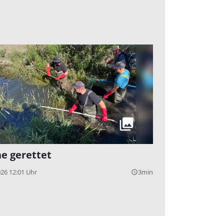
he gerettet
026 12:01 Uhr
3min
query_builder