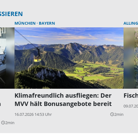
SSIEREN
MÜNCHEN
BAYERN
ALLING
Klimafreundlich ausfliegen: Der
Fisc
n
MVV hält Bonusangebote bereit
09.07.2
16.07.2026 14:53 Uhr
2min
query_builder
2min
query_builder