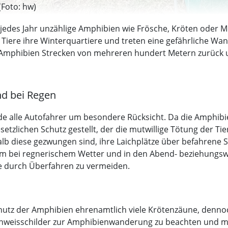
(Foto: hw)
jedes Jahr unzählige Amphibien wie Frösche, Kröten oder M
Tiere ihre Winterquartiere und treten eine gefährliche Wa
e Amphibien Strecken von mehreren hundert Metern zurück
nd bei Regen
e alle Autofahrer um besondere Rücksicht. Da die Amphibie
etzlichen Schutz gestellt, der die mutwillige Tötung der T
 diese gezwungen sind, ihre Laichplätze über befahrene St
allem bei regnerischem Wetter und in den Abend- beziehungs
e durch Überfahren zu vermeiden.
tz der Amphibien ehrenamtlich viele Krötenzäune, dennoch 
 Hinweisschilder zur Amphibienwanderung zu beachten und ma