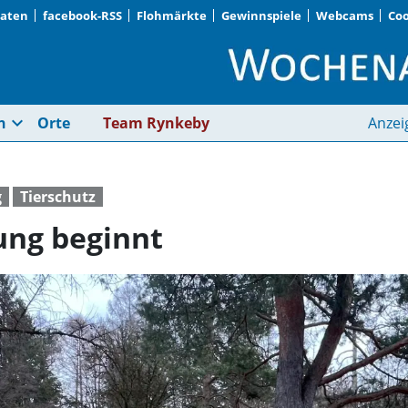
Daten
facebook-RSS
Flohmärkte
Gewinnspiele
Webcams
Coo
Gefährliche Wanderu
expand_more
n
Orte
Team Rynkeby
Anzei
g
Tierschutz
ung beginnt