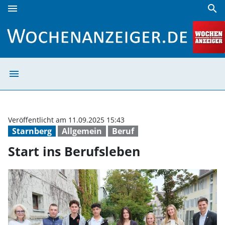
menu
search
Start ins Berufsleben | Wochenanzeiger
menu
Start ins Beruf
Veröffentlicht am 11.09.2025 15:43
Starnberg
Allgemein
Beruf
Start ins Berufsleben