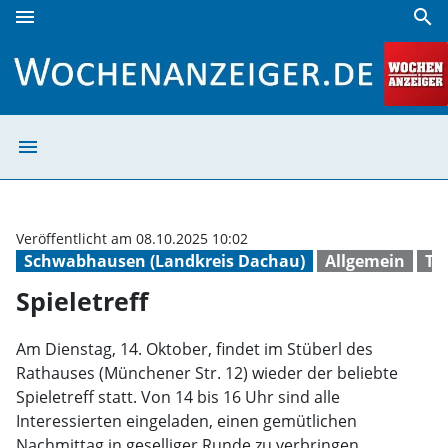
menu
search
Spieletreff | Wochenanzeiger
menu
Spieletreff | W
Veröffentlicht am 08.10.2025 10:02
Schwabhausen (Landkreis Dachau)
Allgemein
Te
Spieletreff
Am Dienstag, 14. Oktober, findet im Stüberl des
Rathauses (Münchener Str. 12) wieder der beliebte
Spieletreff statt. Von 14 bis 16 Uhr sind alle
Interessierten eingeladen, einen gemütlichen
Nachmittag in geselliger Runde zu verbringen.