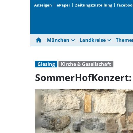
Anzeigen
ePaper
Zeitungszustellung
faceboo
home
expand_more
expand_more
München
Landkreise
Theme
Giesing
Kirche & Gesellschaft
SommerHofKonzert: 