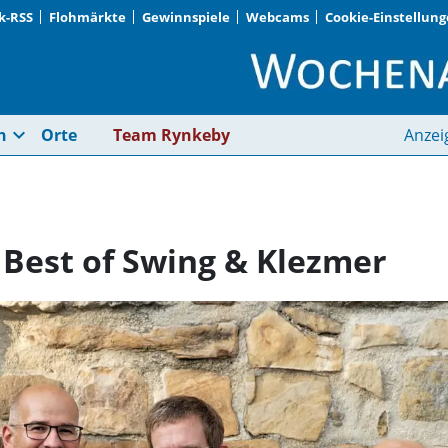
k-RSS
Flohmärkte
Gewinnspiele
Webcams
Cookie-Einstellun
SommerHofKonzert: B
expand_more
n
Orte
Team Rynkeby
Anzei
Best of Swing & Klezmer