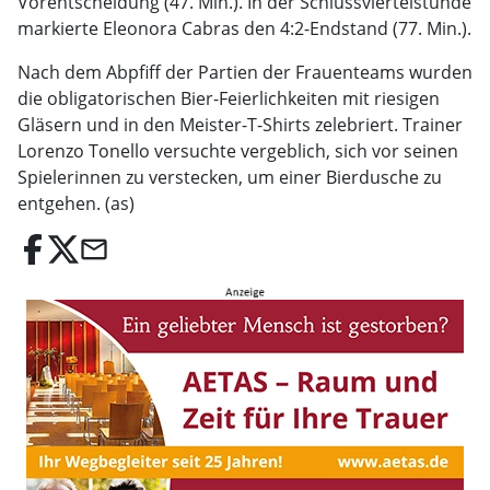
Vorentscheidung (47. Min.). In der Schlussviertelstunde
markierte Eleonora Cabras den 4:2-Endstand (77. Min.).
Nach dem Abpfiff der Partien der Frauenteams wurden
die obligatorischen Bier-Feierlichkeiten mit riesigen
Gläsern und in den Meister-T-Shirts zelebriert. Trainer
Lorenzo Tonello versuchte vergeblich, sich vor seinen
Spielerinnen zu verstecken, um einer Bierdusche zu
entgehen. (as)
email