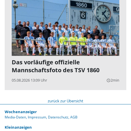
Das vorläufige offizielle
Mannschaftsfoto des TSV 1860
05.08.2026 13:09 Uhr
2min
query_builder
zurück zur Übersicht
Wochenanzeiger
Media-Daten
Impressum
Datenschutz
AGB
Kleinanzeigen