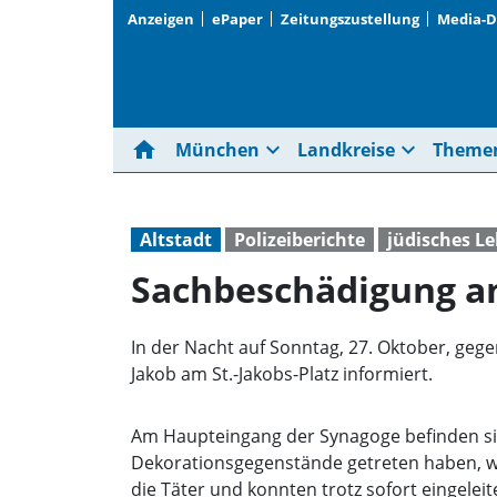
Anzeigen
ePaper
Zeitungszustellung
Media-
home
expand_more
expand_more
München
Landkreise
Theme
Altstadt
Polizeiberichte
jüdisches L
Sachbeschädigung a
In der Nacht auf Sonntag, 27. Oktober, geg
Jakob am St.-Jakobs-Platz informiert.
Am Haupteingang der Synagoge befinden si
Dekorationsgegenstände getreten haben, wo
die Täter und konnten trotz sofort eingel