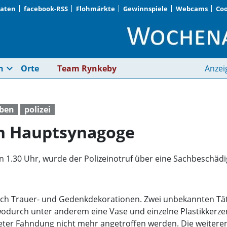
Daten
facebook-RSS
Flohmärkte
Gewinnspiele
Webcams
Coo
Sachbeschädigung an
expand_more
n
Orte
Team Rynkeby
Anzei
eben
polizei
n Hauptsynagoge
en 1.30 Uhr, wurde der Polizeinotruf über eine Sachbeschä
ch Trauer- und Gedenkdekorationen. Zwei unbekannten Tät
durch unter anderem eine Vase und einzelne Plastikkerzen
eiteter Fahndung nicht mehr angetroffen werden. Die weite