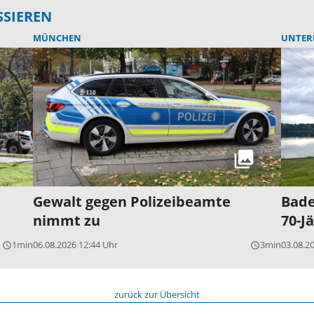
SSIEREN
MÜNCHEN
UNTER
Gewalt gegen Polizeibeamte
Bade
nimmt zu
70-J
1min
06.08.2026 12:44 Uhr
3min
03.08.2
query_builder
query_builder
zurück zur Übersicht