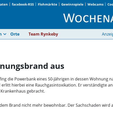
Daten
facebook-RSS
Flohmärkte
Gewinnspiele
Webcams
Coo
Powerbank löst Wohn
expand_more
n
Orte
Team Rynkeby
Anzei
nungsbrand aus
fing die Powerbank eines 50-Jährigen in dessen Wohnung na
erlitt hierbei eine Rauchgasintoxikation. Er verständigte a
n Krankenhaus gebracht.
em Brand nicht mehr bewohnbar. Der Sachschaden wird auf 