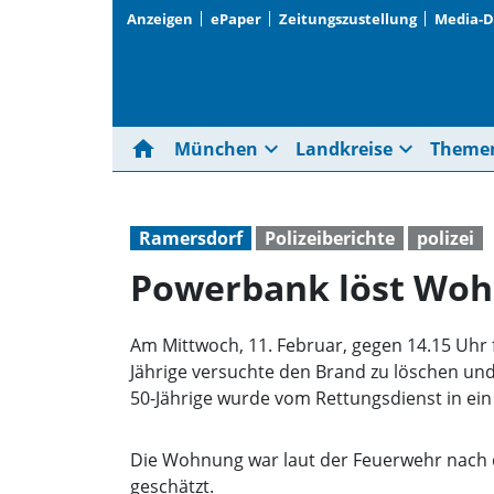
Anzeigen
ePaper
Zeitungszustellung
Media-
home
expand_more
expand_more
München
Landkreise
Theme
Ramersdorf
Polizeiberichte
polizei
Powerbank löst Woh
Am Mittwoch, 11. Februar, gegen 14.15 Uhr 
Jährige versuchte den Brand zu löschen und 
50-Jährige wurde vom Rettungsdienst in ei
Die Wohnung war laut der Feuerwehr nach d
geschätzt.