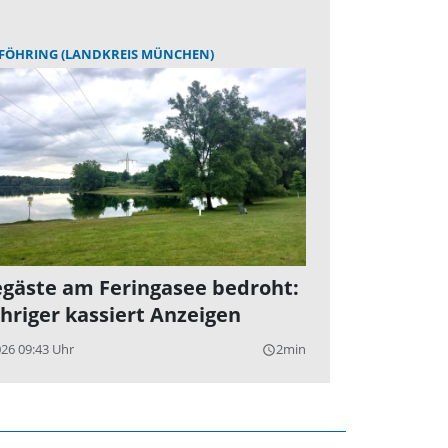
FÖHRING (LANDKREIS MÜNCHEN)
gäste am Feringasee bedroht:
ähriger kassiert Anzeigen
026 09:43 Uhr
2min
query_builder