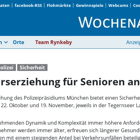
Daten
facebook-RSS
Flohmärkte
Gewinnspiele
Webcams
Coo
Polizei bietet Verkeh
expand_more
n
Orte
Team Rynkeby
Anzei
olizei
Sicherheit
hrserziehung für Senioren an
ehung des Polizeipräsidiums München bietet einen Sicherhei
, 22. Oktober und 19. November, jeweils in der Tegernseer 
unehmenden Dynamik und Komplexität immer höhere Anforde
ehmer werden immer älter, erfreuen sich längerer Gesundhe
en mit einem steigenden Anteil bei Verkehrsunfällen beteilig