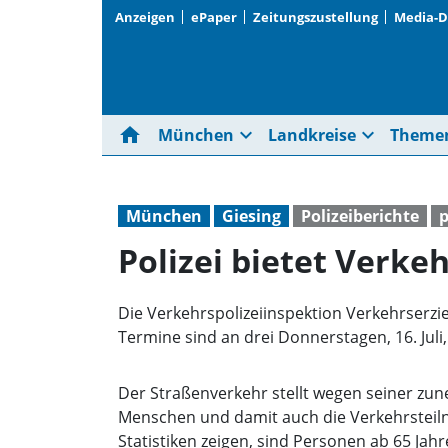
Anzeigen
ePaper
Zeitungszustellung
Media-
home
expand_more
expand_more
München
Landkreise
Theme
München
Giesing
Polizeiberichte
p
Polizei bietet Verke
Die Verkehrspolizeiinspektion Verkehrserzi
Termine sind an drei Donnerstagen, 16. Juli
Der Straßenverkehr stellt wegen seiner z
Menschen und damit auch die Verkehrsteiln
Statistiken zeigen, sind Personen ab 65 Jahr