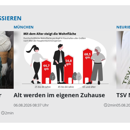
SSIEREN
MÜNCHEN
NEURI
r
Alt werden im eigenen Zuhause
TSV 
06.08.2026 08:37 Uhr
2min
05.08.2
query_builder
2min
query_builder