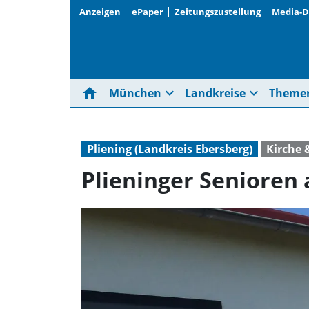
Anzeigen
ePaper
Zeitungszustellung
Media-
home
expand_more
expand_more
München
Landkreise
Theme
Pliening (Landkreis Ebersberg)
Kirche 
Plieninger Senioren 