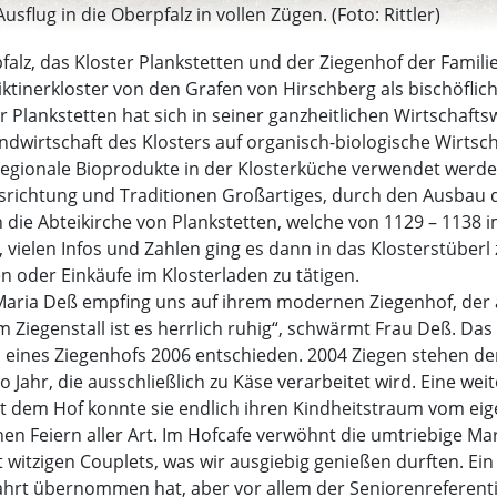
sflug in die Oberpfalz in vollen Zügen. (Foto: Rittler)
pfalz, das Kloster Plankstetten und der Ziegenhof der Famil
iktinerkloster von den Grafen von Hirschberg als bischöfli
er Plankstetten hat sich in seiner ganzheitlichen Wirtscha
wirtschaft des Klosters auf organisch-biologische Wirtschaf
egionale Bioprodukte in der Klosterküche verwendet werden
srichtung und Traditionen Großartiges, durch den Ausbau de
 die Abteikirche von Plankstetten, welche von 1129 – 1138 i
n, vielen Infos und Zahlen ging es dann in das Klosterstübe
en oder Einkäufe im Klosterladen zu tätigen.
 Maria Deß empfing uns auf ihrem modernen Ziegenhof, der 
 „Im Ziegenstall ist es herrlich ruhig“, schwärmt Frau Deß. Da
 eines Ziegenhofs 2006 entschieden. 2004 Ziegen stehen de
o Jahr, die ausschließlich zu Käse verarbeitet wird. Eine we
t dem Hof konnte sie endlich ihren Kindheitstraum vom eige
en Feiern aller Art. Im Hofcafe verwöhnt die umtriebige Ma
itzigen Couplets, was wir ausgiebig genießen durften. Ein 
ahrt übernommen hat, aber vor allem der Seniorenreferentin