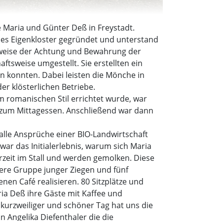
ie Maria und Günter Deß in Freystadt.
ches Eigenkloster gegründet und unterstand
ftsweise der Achtung und Bewahrung der
tsweise umgestellt. Sie erstellten ein
 konnten. Dabei leisten die Mönche in
r klösterlichen Betriebe.
m romanischen Stil errichtet wurde, war
rl zum Mittagessen. Anschließend war dann
alle Ansprüche einer BIO-Landwirtschaft
s war das Initialerlebnis, warum sich Maria
rzeit im Stall und werden gemolken. Diese
itere Gruppe junger Ziegen und fünf
nen Café realisieren. 80 Sitzplätze und
ria Deß ihre Gäste mit Kaffee und
kurzweiliger und schöner Tag hat uns die
 Angelika Diefenthaler die die