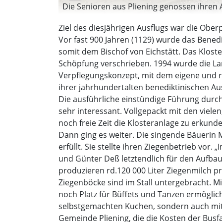
Die Senioren aus Pliening genossen ihren Au
Ziel des diesjährigen Ausflugs war die Ober
Vor fast 900 Jahren (1129) wurde das Bened
somit dem Bischof von Eichstätt. Das Klost
Schöpfung verschrieben. 1994 wurde die Land
Verpflegungskonzept, mit dem eigene und r
ihrer jahrhundertalten benediktinischen Au
Die ausführliche einstündige Führung durch
sehr interessant. Vollgepackt mit den viele
noch freie Zeit die Klosteranlage zu erkund
Dann ging es weiter. Die singende Bäuerin
erfüllt. Sie stellte ihren Ziegenbetrieb vor.
und Günter Deß letztendlich für den Aufbau
produzieren rd.120 000 Liter Ziegenmilch pr
Ziegenböcke sind im Stall untergebracht. Mi
noch Platz für Büffets und Tanzen ermöglich
selbstgemachten Kuchen, sondern auch mit w
Gemeinde Pliening, die die Kosten der Busf