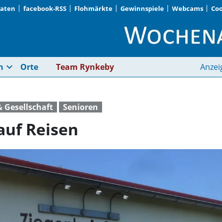
Daten
facebook-RSS
Flohmärkte
Gewinnspiele
Webcams
Coo
Plieninger Senioren 
expand_more
n
Orte
Team Rynkeby
Anzei
& Gesellschaft
Senioren
auf Reisen