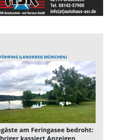
FÖHRING (LANDKREIS MÜNCHEN)
gäste am Feringasee bedroht:
ähriger kassiert Anzeigen