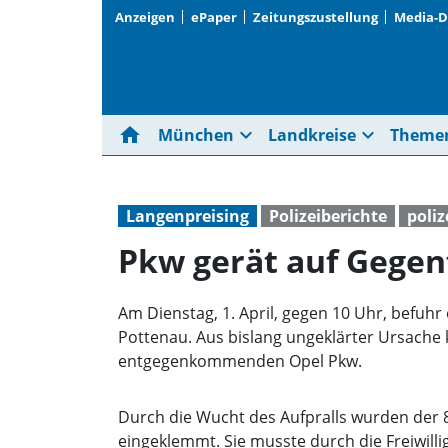
Anzeigen
ePaper
Zeitungszustellung
Media-
home
expand_more
expand_more
München
Landkreise
Theme
Langenpreising
Polizeiberichte
poliz
Pkw gerät auf Gegen
Am Dienstag, 1. April, gegen 10 Uhr, befu
Pottenau. Aus bislang ungeklärter Ursache 
entgegenkommenden Opel Pkw.
Durch die Wucht des Aufpralls wurden der 8
eingeklemmt. Sie musste durch die Freiwil