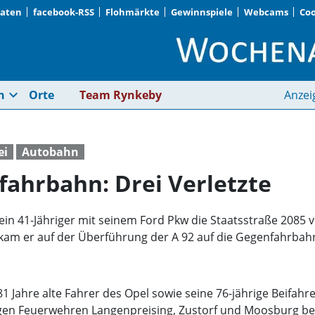
Daten
facebook-RSS
Flohmärkte
Gewinnspiele
Webcams
Coo
Pkw gerät auf Gegenf
expand_more
n
Orte
Team Rynkeby
Anzei
ei
Autobahn
fahrbahn: Drei Verletzte
hr ein 41-Jähriger mit seinem Ford Pkw die Staatsstraße 2
kam er auf der Überführung der A 92 auf die Gegenfahrbahn
1 Jahre alte Fahrer des Opel sowie seine 76-jährige Beifahr
ligen Feuerwehren Langenpreising, Zustorf und Moosburg be