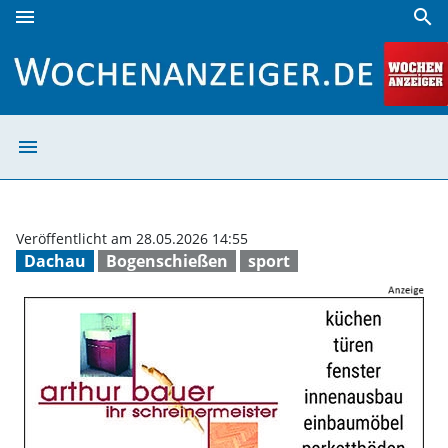
menu
search
Philipp Weiß und Kornelia Bauer auf Platz 1 | Wochenanzei
menu
Philipp Weiß un
Veröffentlicht am 28.05.2026 14:55
Dachau
Bogenschießen
sport