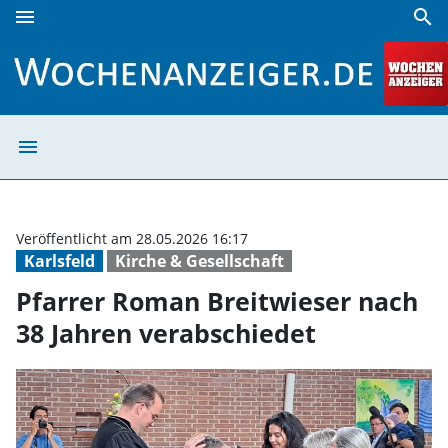
menu
search
Pfarrer Roman Breitwieser nach 38 Jahren verabschiedet 
menu
Pfarrer Roman B
Veröffentlicht am 28.05.2026 16:17
Karlsfeld
Kirche & Gesellschaft
Pfarrer Roman Breitwieser nach
38 Jahren verabschiedet