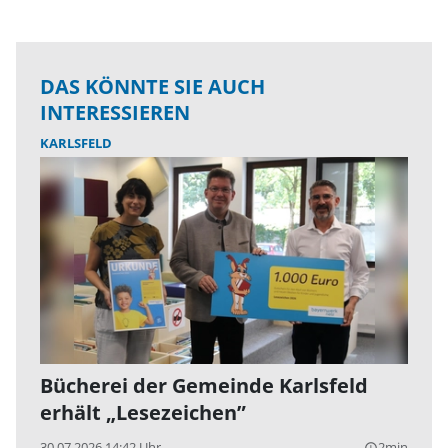
DAS KÖNNTE SIE AUCH
INTERESSIEREN
KARLSFELD
Bücherei der Gemeinde Karlsfeld
erhält „Lesezeichen”
30.07.2026 14:42 Uhr
2min
query_builder