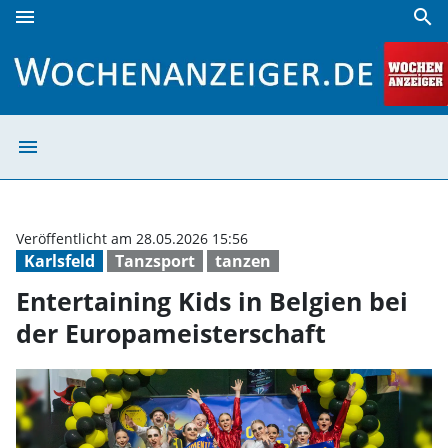
menu
search
Entertaining Kids in Belgien bei der Europameisterschaft 
menu
Entertaining Kid
Veröffentlicht am 28.05.2026 15:56
Karlsfeld
Tanzsport
tanzen
Entertaining Kids in Belgien bei
der Europameisterschaft