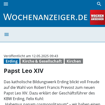
menu
search
Papst Leo XIV | Wochenanzeiger
menu
Papst Leo XIV |
Veröffentlicht am 12.05.2025 09:43
Erding
Kirche & Gesellschaft
Kirchen
Papst Leo XIV
Das katholische Bildungswerk Erding blickt voll Freude
auf die Wahl von Robert Francis Prevost zum neuen
Papst Leo XIV. Dazu erklärt der Geschäftsführer des
KBW Erding, Felix Kuhl:
„Habemus papam cosmopolitanum“ – wir haben einen