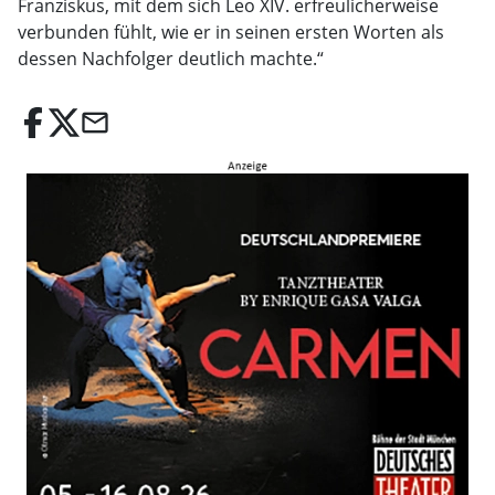
Franziskus, mit dem sich Leo XIV. erfreulicherweise
verbunden fühlt, wie er in seinen ersten Worten als
dessen Nachfolger deutlich machte.“
email