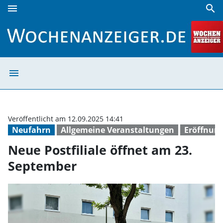
menu
search
Neue Postfiliale öffnet am 23. September | Wochenanzeige
menu
Neue Postfilial
Veröffentlicht am 12.09.2025 14:41
Neufahrn
Allgemeine Veranstaltungen
Eröffnun
Neue Postfiliale öffnet am 23.
September