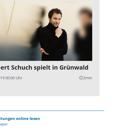
ert Schuch spielt in Grünwald
019 00:00 Uhr
2min
query_builder
itungen online lesen
Paper