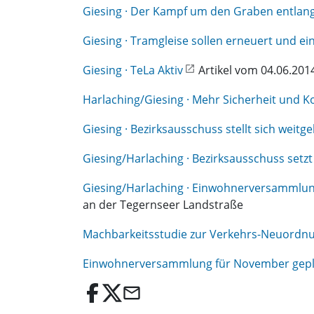
Giesing · Der Kampf um den Graben entlan
Giesing · Tramgleise sollen erneuert und ein
Giesing · TeLa Aktiv
Artikel vom 04.06.201
Harlaching/Giesing · Mehr Sicherheit und K
Giesing · Bezirksausschuss stellt sich wei
Giesing/Harlaching · Bezirksausschuss setzt 
Giesing/Harlaching · Einwohnerversammlung l
an der Tegernseer Landstraße
Machbarkeitsstudie zur Verkehrs-Neuordnu
Einwohnerversammlung für November gepl
email