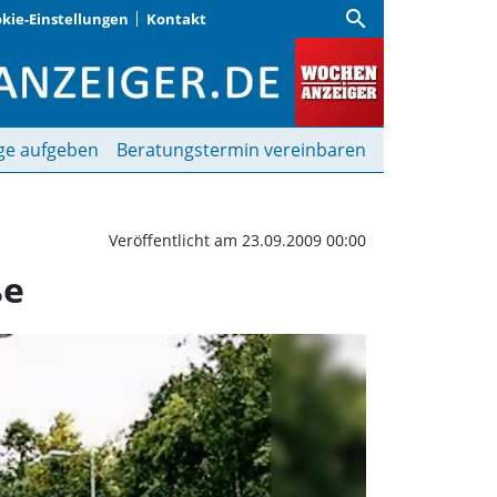
search
kie-Einstellungen
Kontakt
 der Tegernseer Landst
ge aufgeben
Beratungstermin vereinbaren
Veröffentlicht am 23.09.2009 00:00
ße