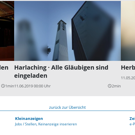
len
Harlaching · Alle Gläubigen sind
Herb
eingeladen
11.05.2
1min
11.06.2019 00:00 Uhr
2min
query_builder
query_builder
zurück zur Übersicht
Kleinanzeigen
Ze
Jobs / Stellen
Keinanzeige inserieren
e-