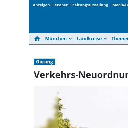
Anzeigen
ePaper
Zeitungszustellung
Media-
home
expand_more
expand_more
München
Landkreise
Theme
Giesing
Verkehrs-Neuordnun