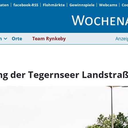
Daten
facebook-RSS
Flohmärkte
Gewinnspiele
Webcams
Coo
Verkehrs-Neuordnung
expand_more
n
Orte
Team Rynkeby
Anzei
g der Tegernseer Landstra