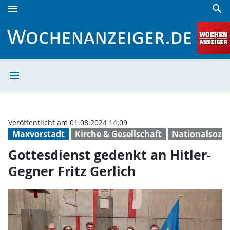
menu
search
Gottesdienst gedenkt an Hitler-Gegner Fritz Gerlich | Woc
menu
Gottesdienst ged
Veröffentlicht am 01.08.2024 14:09
Maxvorstadt
Kirche & Gesellschaft
Nationalsozia
Gottesdienst gedenkt an Hitler-
Gegner Fritz Gerlich