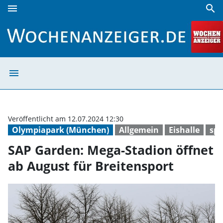
menu
search
SAP Garden: Mega-Stadion öffnet ab August für Breitenspo
menu
SAP Garden: Meg
Veröffentlicht am 12.07.2024 12:30
Olympiapark (München)
Allgemein
Eishalle
spo
SAP Garden: Mega-Stadion öffnet
ab August für Breitensport