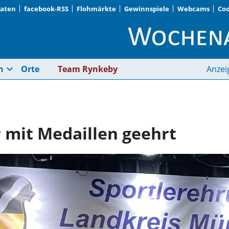
Daten
facebook-RSS
Flohmärkte
Gewinnspiele
Webcams
Coo
Erfolgreiche Sportler
expand_more
n
Orte
Team Rynkeby
Anzei
r mit Medaillen geehrt