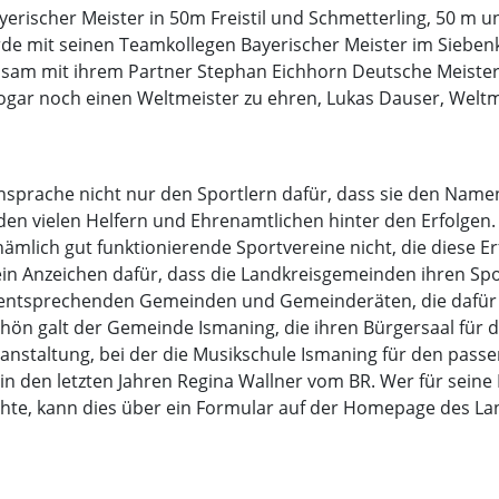
erischer Meister in 50m Freistil und Schmetterling, 50 m un
urde mit seinen Teamkollegen Bayerischer Meister im Siebe
am mit ihrem Partner Stephan Eichhorn Deutsche Meister 
 sogar noch einen Weltmeister zu ehren, Lukas Dauser, Welt
nsprache nicht nur den Sportlern dafür, dass sie den Name
den vielen Helfern und Ehrenamtlichen hinter den Erfolgen. 
ämlich gut funktionierende Sportvereine nicht, die diese E
 ein Anzeichen dafür, dass die Landkreisgemeinden ihren S
en entsprechenden Gemeinden und Gemeinderäten, die dafür
chön galt der Gemeinde Ismaning, die ihren Bürgersaal für d
ranstaltung, bei der die Musikschule Ismaning für den pas
 den letzten Jahren Regina Wallner vom BR. Wer für seine 
hte, kann dies über ein Formular auf der Homepage des L