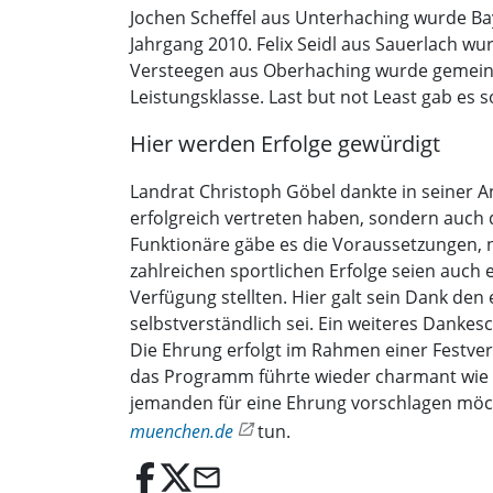
Jochen Scheffel aus Unterhaching wurde Bay
Jahrgang 2010. Felix Seidl aus Sauerlach w
Versteegen aus Oberhaching wurde gemeins
Leistungsklasse. Last but not Least gab es
Hier werden Erfolge gewürdigt
Landrat Christoph Göbel dankte in seiner A
erfolgreich vertreten haben, sondern auch 
Funktionäre gäbe es die Voraussetzungen, n
zahlreichen sportlichen Erfolge seien auch
Verfügung stellten. Hier galt sein Dank d
selbstverständlich sei. Ein weiteres Dankes
Die Ehrung erfolgt im Rahmen einer Festve
das Programm führte wieder charmant wie in
jemanden für eine Ehrung vorschlagen möc
muenchen.de
tun.
email