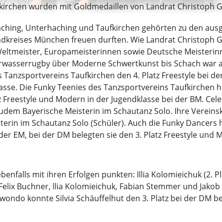
fkirchen wurden mit Goldmedaillen von Landrat Christoph G
aching, Unterhaching und Taufkirchen gehörten zu den ausge
dkreises München freuen durften. Wie Landrat Christoph Gö
 Weltmeister, Europameisterinnen sowie Deutsche Meisterin
erwasserrugby über Moderne Schwertkunst bis Schach war al
s Tanzsportvereins Taufkirchen den 4. Platz Freestyle bei de
asse. Die Funky Teenies des Tanzsportvereins Taufkirchen ho
atz Freestyle und Modern in der Jugendklasse bei der BM. C
udem Bayerische Meisterin im Schautanz Solo. Ihre Vereinsk
erin im Schautanz Solo (Schüler). Auch die Funky Dancers h
 der EM, bei der DM belegten sie den 3. Platz Freestyle un
enfalls mit ihren Erfolgen punkten: Illia Kolomieichuk (2.
Felix Buchner, llia Kolomieichuk, Fabian Stemmer und Jakob 
kwondo konnte Silvia Schäuffelhut den 3. Platz bei der DM be