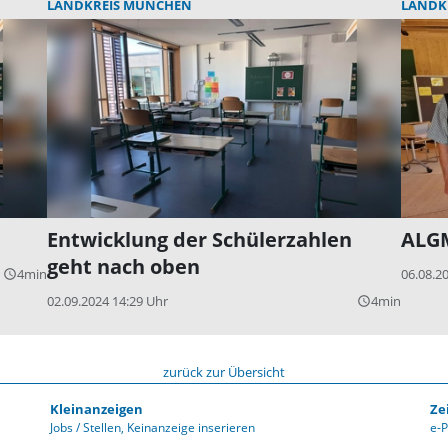
LANDKREIS MÜNCHEN
LANDK
Entwicklung der Schülerzahlen
ALGM
geht nach oben
4min
06.08.2
query_builder
02.09.2024 14:29 Uhr
4min
query_builder
zurück zur Übersicht
Kleinanzeigen
Ze
Jobs / Stellen
Keinanzeige inserieren
e-