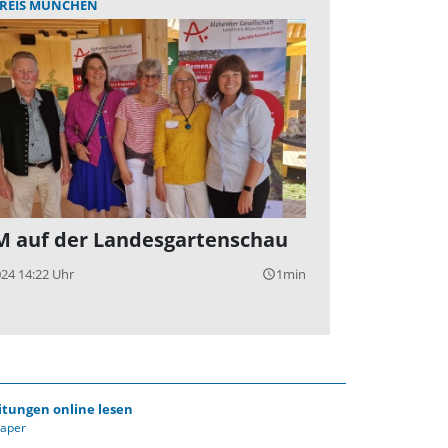
REIS MÜNCHEN
 auf der Landesgartenschau
024 14:22 Uhr
1min
query_builder
itungen online lesen
Paper