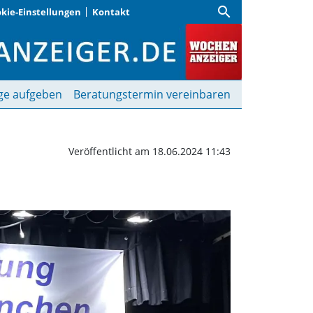
search
kie-Einstellungen
Kontakt
 mit Medaillen geehrt |
ge aufgeben
Beratungstermin vereinbaren
Veröffentlicht am 18.06.2024 11:43