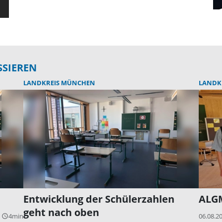
SSIEREN
LANDKREIS MÜNCHEN
LANDK
Entwicklung der Schülerzahlen
ALGM
geht nach oben
4min
06.08.2
query_builder