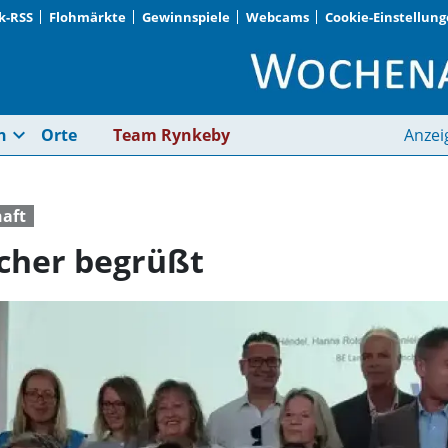
k-RSS
Flohmärkte
Gewinnspiele
Webcams
Cookie-Einstellun
Neue Kulturdolmetsc
expand_more
n
Orte
Team Rynkeby
Anzei
haft
cher begrüßt