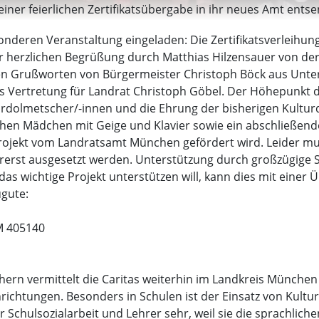
ner feierlichen Zertifikatsübergabe in ihr neues Amt entsen
sonderen Veranstaltung eingeladen: Die Zertifikatsverleihu
 herzlichen Begrüßung durch Matthias Hilzensauer von der 
den Grußworten von Bürgermeister Christoph Böck aus Unter
 Vertretung für Landrat Christoph Göbel. Der Höhepunkt de
urdolmetscher/-innen und die Ehrung der bisherigen Kultur
schen Mädchen mit Geige und Klavier sowie ein abschließen
rojekt vom Landratsamt München gefördert wird. Leider mus
erst ausgesetzt werden. Unterstützung durch großzügige 
 das wichtige Projekt unterstützen will, kann dies mit einer
gute:
M 405140
ern vermittelt die Caritas weiterhin im Landkreis München
nrichtungen. Besonders in Schulen ist der Einsatz von Kult
r Schulsozialarbeit und Lehrer sehr, weil sie die sprachlic