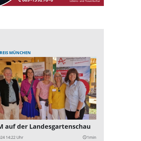
REIS MÜNCHEN
 auf der Landesgartenschau
024 14:22 Uhr
1min
query_builder