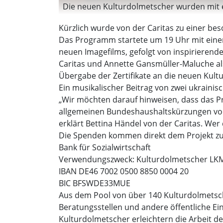
Die neuen Kulturdolmetscher wurden mit ei
Kürzlich wurde von der Caritas zu einer be
Das Programm startete um 19 Uhr mit einer
neuen Imagefilms, gefolgt von inspirieren
Caritas und Annette Gansmüller-Maluche als
Übergabe der Zertifikate an die neuen Kult
Ein musikalischer Beitrag von zwei ukraini
„Wir möchten darauf hinweisen, dass das P
allgemeinen Bundeshaushaltskürzungen vor
erklärt Bettina Händel von der Caritas. Wer
Die Spenden kommen direkt dem Projekt zu
Bank für Sozialwirtschaft
Verwendungszweck: Kulturdolmetscher LK
IBAN DE46 7002 0500 8850 0004 20
BIC BFSWDE33MUE
Aus dem Pool von über 140 Kulturdolmetsch
Beratungsstellen und andere öffentliche Ei
Kulturdolmetscher erleichtern die Arbeit de