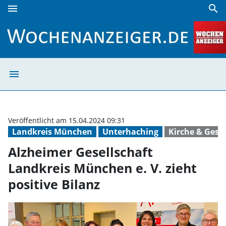
menu
search
Alzheimer Gesellschaft Landkreis München e. V. zieht posit
menu
Alzheimer Gesell
Veröffentlicht am 15.04.2024 09:31
Landkreis München
Unterhaching
Kirche & Gesel
Alzheimer Gesellschaft
Landkreis München e. V. zieht
positive Bilanz