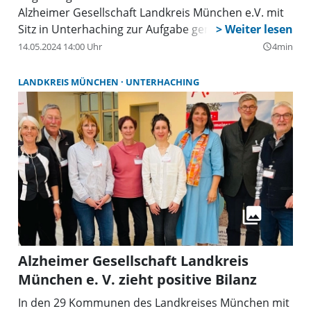
Alzheimer Gesellschaft Landkreis München e.V. mit
Sitz in Unterhaching zur Aufgabe gemacht.
Gegründet wurde sie 2010, damals noch als
14.05.2024 14:00 Uhr
4min
query_builder
Alzheimer Gesellschaft Süd e.V. Was mit einigen
wenigen Betreuungsangeboten begann hat sich nun
LANDKREIS MÜNCHEN
UNTERHACHING
zu einem unverzichtbaren Begleiter für Menschen
mit Demenz und deren Angehörige entwickelt.
Alzheimer Gesellschaft Landkreis
München e. V. zieht positive Bilanz
In den 29 Kommunen des Landkreises München mit