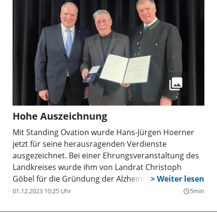
werden. Die nächste Sprechstunde findet am
Mittwoch, 5. Februar, ab 14 Uhr statt.
Hohe Auszeichnung
Mit Standing Ovation wurde Hans-Jürgen Hoerner
jetzt für seine herausragenden Verdienste
ausgezeichnet. Bei einer Ehrungsveranstaltung des
Landkreises wurde ihm von Landrat Christoph
Göbel für die Gründung der Alzheimer Gesellschaft
Landkreis München e.V. die Verdienstmedaille des
01.12.2023 10:25 Uhr
5min
query_builder
Verdienstordens der BRD überreicht. Gemeinsam
mit 14 weiteren Gründungsmitgliedern hob Jürgen