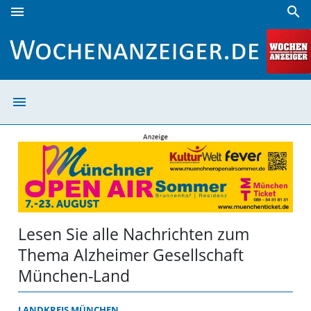
menu
search
Alzheimer Gesellschaft München-Land | Wochenanzeiger
menu
Alzheimer Gesel
Lesen Sie alle Nachrichten zum
Thema Alzheimer Gesellschaft
München-Land
LANDKREIS MÜNCHEN