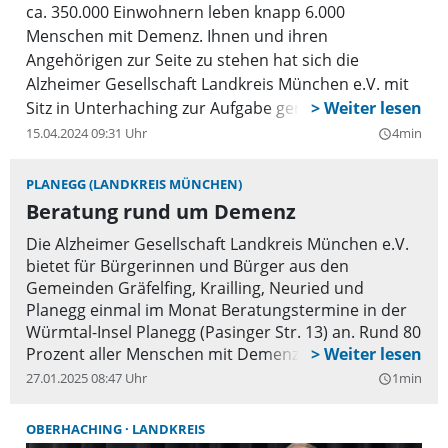
ca. 350.000 Einwohnern leben knapp 6.000
Menschen mit Demenz. Ihnen und ihren
Angehörigen zur Seite zu stehen hat sich die
Alzheimer Gesellschaft Landkreis München e.V. mit
Sitz in Unterhaching zur Aufgabe gemacht.
Gegründet wurde sie 2010, damals noch als
15.04.2024 09:31 Uhr
4min
query_builder
Alzheimer Gesellschaft Süd e.V. Was mit einigen
wenigen Betreuungsangeboten begann hat sich nun
PLANEGG (LANDKREIS MÜNCHEN)
zu einem unverzichtbaren Begleiter für Menschen
Beratung rund um Demenz
mit Demenz und deren Angehörige entwickelt.
Die Alzheimer Gesellschaft Landkreis München e.V.
bietet für Bürgerinnen und Bürger aus den
Gemeinden Gräfelfing, Krailling, Neuried und
Planegg einmal im Monat Beratungstermine in der
Würmtal-Insel Planegg (Pasinger Str. 13) an. Rund 80
Prozent aller Menschen mit Demenz werden von
ihren Angehörigen und Freunden versorgt und
27.01.2025 08:47 Uhr
1min
query_builder
begleitet. Durch Beratung und weitere Hilfen
können Angehörige Entlastung finden und die
OBERHACHING
LANDKREIS
häusliche Situation für die Betroffenen verbessert