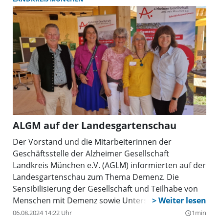
ALGM auf der Landesgartenschau
Der Vorstand und die Mitarbeiterinnen der
Geschäftsstelle der Alzheimer Gesellschaft
Landkreis München e.V. (AGLM) informierten auf der
Landesgartenschau zum Thema Demenz. Die
Sensibilisierung der Gesellschaft und Teilhabe von
Menschen mit Demenz sowie Unterstützung von An-
und Zugehörige hat sich die AGLM zur Aufgabe
06.08.2024 14:22 Uhr
1min
query_builder