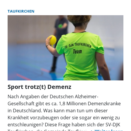
gemacht. Zahlreiche Angebote wie das neue
Programm „AGLM bewegt“ für Menschen im frühen
TAUFKIRCHEN
Stadium einer Demenz, das von kulturellen
Angeboten, kreativen Workshops, über
Bewegungsangebote bis hin zu
Begegnungsmöglichkeiten reicht, wurden am Stand
im Landkreis-Pavillon vorgestellt. Auch trauten sich
viele Besucher an den Demenzparcours.
Sport trotz(t) Demenz
Nach Angaben der Deutschen Alzheimer-
Gesellschaft gibt es ca. 1,8 Millionen Demenzkranke
in Deutschland. Was kann man tun um dieser
Krankheit vorzubeugen oder sie sogar ein wenig zu
entschleunigen? Diese Frage haben sich der SV-DJK