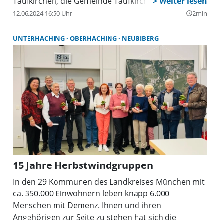
Taufkirchen, die Gemeinde Taufkirchen und die
deutsche Alzheimer Gesellschaft gemeinsam
12.06.2024 16:50 Uhr
2min
query_builder
gestellt. Die Antwort auf diese Frage war ganz klar:
Sport und Bewegung ist trotz Demenz möglich und
UNTERHACHING
OBERHACHING
NEUBIBERG
sogar notwendig.
15 Jahre Herbstwindgruppen
In den 29 Kommunen des Landkreises München mit
ca. 350.000 Einwohnern leben knapp 6.000
Menschen mit Demenz. Ihnen und ihren
Angehörigen zur Seite zu stehen hat sich die