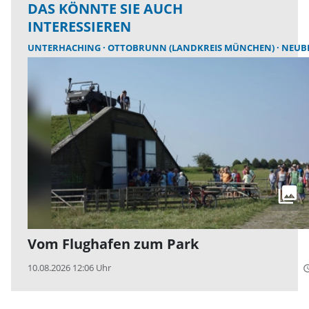
DAS KÖNNTE SIE AUCH
INTERESSIEREN
UNTERHACHING
OTTOBRUNN (LANDKREIS MÜNCHEN)
NEUB
Vom Flughafen zum Park
10.08.2026 12:06 Uhr
query_bu