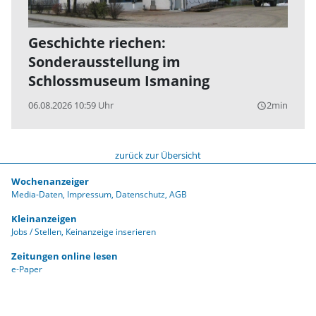
Geschichte riechen:
Sonderausstellung im
Schlossmuseum Ismaning
06.08.2026 10:59 Uhr
2min
query_builder
zurück zur Übersicht
Wochenanzeiger
Media-Daten
Impressum
Datenschutz
AGB
Kleinanzeigen
Jobs / Stellen
Keinanzeige inserieren
Zeitungen online lesen
e-Paper