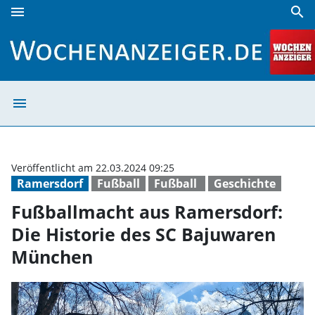
menu
search
Fußballmacht aus Ramersdorf: Die Historie des SC Bajuw
menu
Fußballmacht au
Veröffentlicht am 22.03.2024 09:25
Ramersdorf
Fußball
Fußball
Geschichte
Fußballmacht aus Ramersdorf:
Die Historie des SC Bajuwaren
München