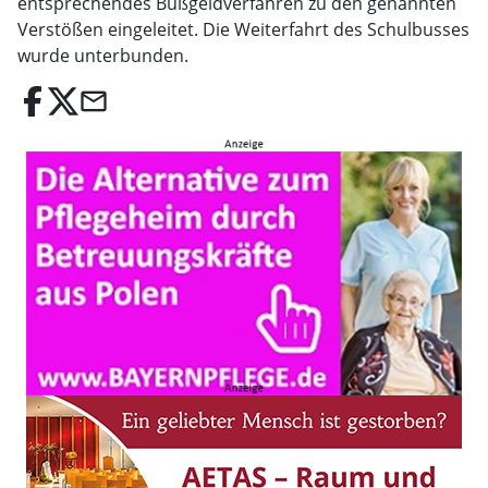
entsprechendes Bußgeldverfahren zu den genannten
Verstößen eingeleitet. Die Weiterfahrt des Schulbusses
wurde unterbunden.
email