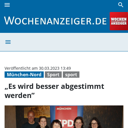
menu
search
„Es wird besser abgestimmt werden” | Wochenanzeiger
menu
„Es wird besser
Veröffentlicht am 30.03.2023 13:49
München-Nord
Sport
sport
„Es wird besser abgestimmt
werden”