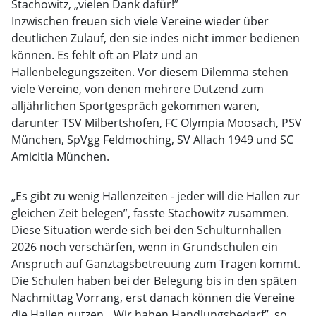
Stachowitz, „vielen Dank dafür!”
Inzwischen freuen sich viele Vereine wieder über
deutlichen Zulauf, den sie indes nicht immer bedienen
können. Es fehlt oft an Platz und an
Hallenbelegungszeiten. Vor diesem Dilemma stehen
viele Vereine, von denen mehrere Dutzend zum
alljährlichen Sportgespräch gekommen waren,
darunter TSV Milbertshofen, FC Olympia Moosach, PSV
München, SpVgg Feldmoching, SV Allach 1949 und SC
Amicitia München.
„Es gibt zu wenig Hallenzeiten - jeder will die Hallen zur
gleichen Zeit belegen”, fasste Stachowitz zusammen.
Diese Situation werde sich bei den Schulturnhallen
2026 noch verschärfen, wenn in Grundschulen ein
Anspruch auf Ganztagsbetreuung zum Tragen kommt.
Die Schulen haben bei der Belegung bis in den späten
Nachmittag Vorrang, erst danach können die Vereine
die Hallen nutzen. „Wir haben Handlungsbedarf”, so