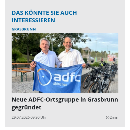
DAS KÖNNTE SIE AUCH
INTERESSIEREN
GRASBRUNN
Neue ADFC-Ortsgruppe in Grasbrunn
gegründet
29.07.2026 09:30 Uhr
2min
query_builder