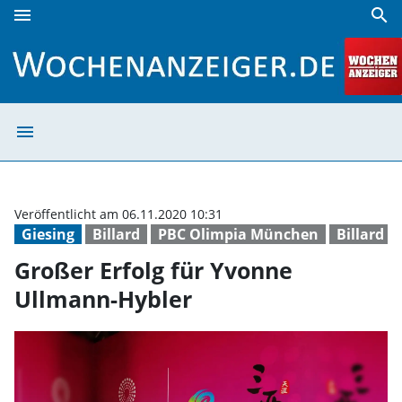
menu
search
Großer Erfolg für Yvonne Ullmann-Hybler | Wochenanzeige
menu
Großer Erfolg f
Veröffentlicht am 06.11.2020 10:31
Giesing
Billard
PBC Olimpia München
Billard
Großer Erfolg für Yvonne
Ullmann-Hybler