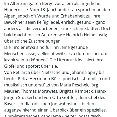
Im Altertum galten Berge vor allem als ärgerliche
Hindernisse. Vom 18. Jahrhundert an sprach man den
Alpen jedoch oft Würde und Erhabenheit zu. Ihre
Bewohner seien fleißig, edel, ehrlich, gesund – ganz
anders als die verdorbenen, kränklichen Städter. Doch
bald machten sich Autoren wie Heinrich Heine lustig
über solche Zuschreibungen.
Die Tiroler etwa sind für ihn „eine gesunde
Menschenrasse, vielleicht weil sie zu dumm sind, um
krank sein zu können." Die Literatur idealisiert ihre
Gipfel und spottet über sie.
Von Petrarca über Nietzsche und Johanna Spiry bis
heute. Petra Herrmann Böck, poetisch, stimmlich und
musikalisch unterstützt von Maria Peschek, Jörg
Maurer, Thomas Morawetz, Brigitta Rambeck, Hans-
Jürgen Stockerl und von Otto Göttler, dem Chef des
Bayerisch-diatonischen Jodlwahnsinns, bieten
augenzwinkernd einen Überblick über ein spezielles,
alpin-literarisches Panorama - heiter, nostalgisch,