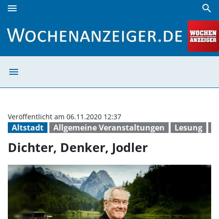
menu
search
Dichter, Denker, Jodler | Wochenanzeiger
menu
Dichter, Denker,
Veröffentlicht am 06.11.2020 12:37
Altstadt
Allgemeine Veranstaltungen
Lesung
B
Dichter, Denker, Jodler