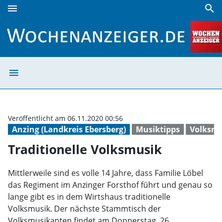
menu
search
Traditionelle Volksmusik | Wochenanzeiger
menu
Traditionelle V
Veröffentlicht am 06.11.2020 00:56
Anzing (Landkreis Ebersberg)
Musiktipps
Volksm
Traditionelle Volksmusik
Mittlerweile sind es volle 14 Jahre, dass Familie Löbel
das Regiment im Anzinger Forsthof führt und genau so
lange gibt es in dem Wirtshaus traditionelle
Volksmusik. Der nächste Stammtisch der
Volksmusikanten findet am Donnerstag, 26.