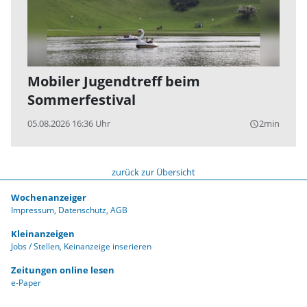
Mobiler Jugendtreff beim
Sommerfestival
05.08.2026 16:36 Uhr
2min
query_builder
zurück zur Übersicht
Wochenanzeiger
Impressum
Datenschutz
AGB
Kleinanzeigen
Jobs / Stellen
Keinanzeige inserieren
Zeitungen online lesen
e-Paper