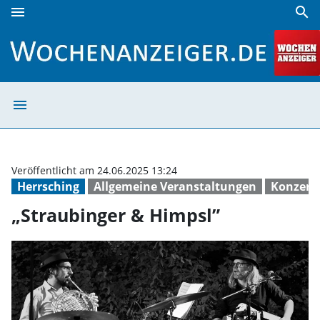
menu
search
„Straubinger & Himpsl” | Wochenanzeiger
menu
„Straubinger & 
Veröffentlicht am 24.06.2025 13:24
Herrsching
Allgemeine Veranstaltungen
Konzert
„Straubinger & Himpsl”