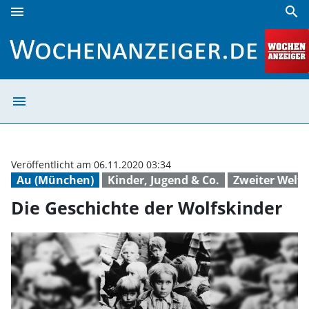
menu
search
Die Geschichte der Wolfskinder | Wochenanzeiger
menu
Die Geschichte 
Veröffentlicht am 06.11.2020 03:34
Au (München)
Kinder, Jugend & Co.
Zweiter Weltk
Die Geschichte der Wolfskinder