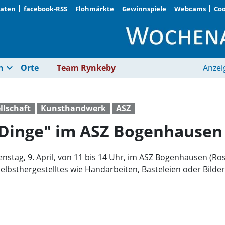
Daten
facebook-RSS
Flohmärkte
Gewinnspiele
Webcams
Coo
"Markt der schönen 
expand_more
n
Orte
Team Rynkeby
Anzei
llschaft
Kunsthandwerk
ASZ
 Dinge" im ASZ Bogenhausen
nstag, 9. April, von 11 bis 14 Uhr, im ASZ Bogenhausen (Ros
elbsthergestelltes wie Handarbeiten, Basteleien oder Bilde