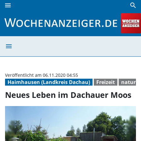
menu
search
Neues Leben im Dachauer Moos | Wochenanzeiger
menu
Neues Leben im
Veröffentlicht am 06.11.2020 04:55
Haimhausen (Landkreis Dachau)
Freizeit
natur
Neues Leben im Dachauer Moos