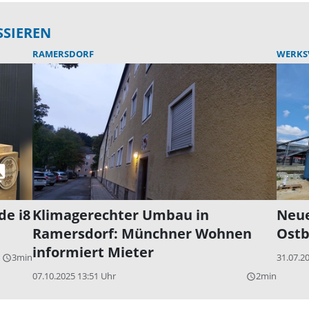
SSIEREN
RAMERSDORF
WERKS
de i8
Klimagerechter Umbau in
Neue
Ramersdorf: Münchner Wohnen
Ostb
informiert Mieter
3min
31.07.2
query_builder
07.10.2025 13:51 Uhr
2min
query_builder