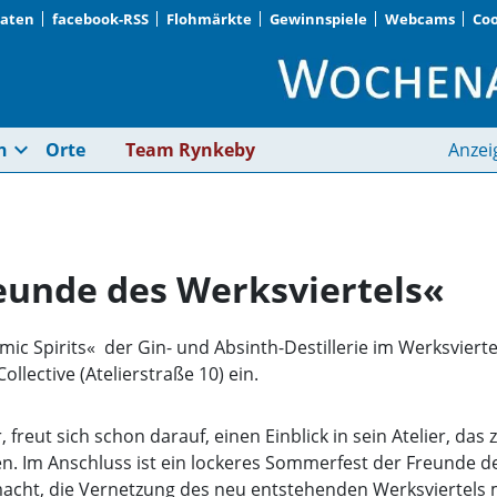
Daten
facebook-RSS
Flohmärkte
Gewinnspiele
Webcams
Coo
Sommerfest der »Freu
expand_more
n
Orte
Team Rynkeby
Anzei
eunde des Werksviertels«
 Spirits«  der Gin- und Absinth-Destillerie im Werksviertel
ollective (Atelierstraße 10) ein.
freut sich schon darauf, einen Einblick in sein Atelier, das z
n. Im Anschluss ist ein lockeres Sommerfest der Freunde de
emacht, die Vernetzung des neu entstehenden Werksviertels