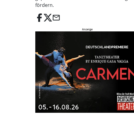
fördern.
email