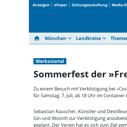
Anzeigen
ePaper
Zeitungszustellung
Media-
home
expand_more
expand_more
München
Landkreise
Theme
Werksviertel
Sommerfest der »Fr
Zu einem Besuch mit Verköstigung bei »Cosmic
für Samstag, 7. Juli, ab 18 Uhr im Container C
Sebastian Rauscher, Künstler und Destilleur, 
Gin und Absinth zur Verköstigung anzubiete
geplant. Der Verein hat es sich zum Ziel g