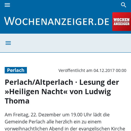
menu
search
Perlach/Altperlach · Lesung der »Heiligen Nacht« von Lud
menu
Perlach/Altperl
Perlach
Veröffentlicht am 04.12.2017 00:00
Perlach/Altperlach · Lesung der
»Heiligen Nacht« von Ludwig
Thoma
Am Freitag, 22. Dezember um 19.00 Uhr lädt die
Gemeinde Perlach alle herzlich ein zu einem
vorweihnachtlichen Abend in der evangelischen Kirche