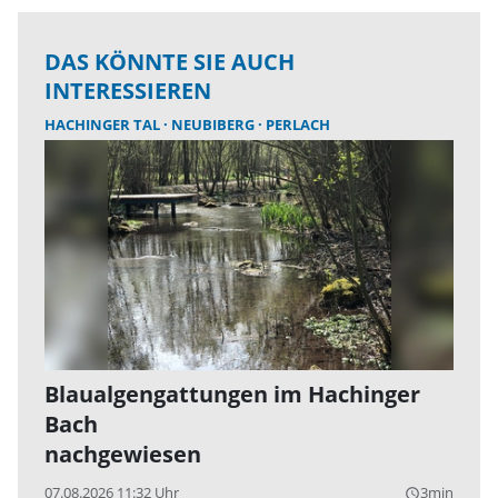
DAS KÖNNTE SIE AUCH
INTERESSIEREN
HACHINGER TAL
NEUBIBERG
PERLACH
Blaualgengattungen im Hachinger
Bach
nachgewiesen
07.08.2026 11:32 Uhr
3min
query_builder