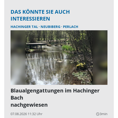
DAS KÖNNTE SIE AUCH
INTERESSIEREN
HACHINGER TAL
NEUBIBERG
PERLACH
Blaualgengattungen im Hachinger
Bach
nachgewiesen
07.08.2026 11:32 Uhr
3min
query_builder