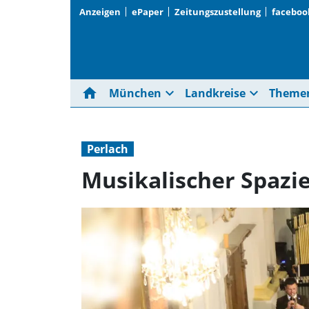
Anzeigen
ePaper
Zeitungszustellung
faceboo
home
expand_more
expand_more
München
Landkreise
Theme
Perlach
Musikalischer Spazi