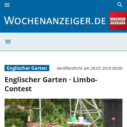
menu
search
Englischer Garten · Limbo-Contest | Wochenanzeiger
menu
Englischer Gart
Englischer Garten
Veröffentlicht am 28.07.2010 00:00
Englischer Garten · Limbo-
Contest