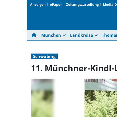
Anzeigen
ePaper
Zeitungszustellung
Media-
home
expand_more
expand_more
München
Landkreise
Theme
Schwabing
11. Münchner-Kindl-