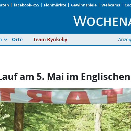
Daten
facebook-RSS
Flohmärkte
Gewinnspiele
Webcams
Coo
11. Münchner-Kindl-L
expand_more
n
Orte
Team Rynkeby
Anzei
Lauf am 5. Mai im Englische