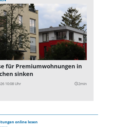
se für Premiumwohnungen in
hen sinken
026 10:08 Uhr
2min
query_builder
itungen online lesen