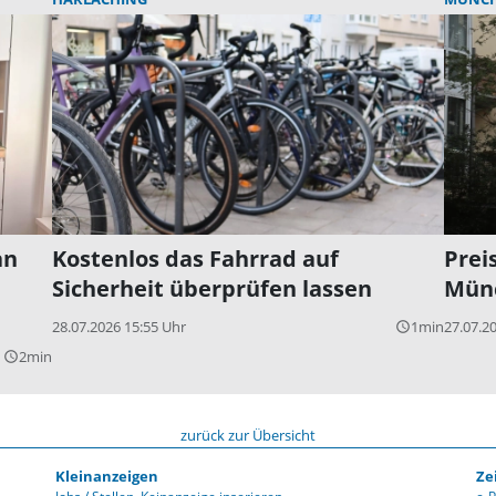
an
Kostenlos das Fahrrad auf
Prei
Sicherheit überprüfen lassen
Münc
28.07.2026 15:55 Uhr
1min
27.07.2
query_builder
2min
query_builder
zurück zur Übersicht
Kleinanzeigen
Ze