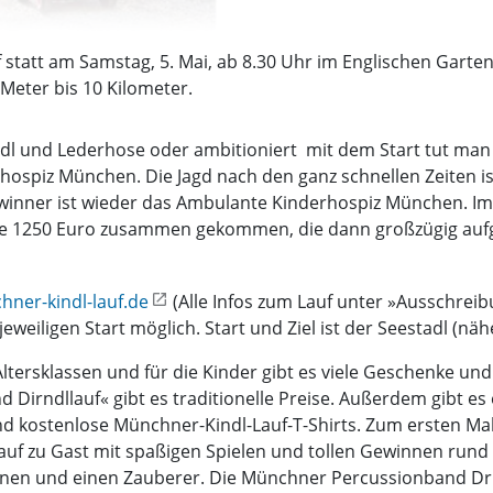
statt am Samstag, 5. Mai, ab 8.30 Uhr im Englischen Garten.
 Meter bis 10 Kilometer.
dl und Lederhose oder ambitioniert  mit dem Start tut man
hospiz München. Die Jagd nach den ganz schnellen Zeiten i
inner ist wieder das Ambulante Kinderhospiz München. Im l
he 1250 Euro zusammen gekommen, die dann großzügig aufge
ner-kindl-lauf.de
(Alle Infos zum Lauf unter »Ausschreib
eiligen Start möglich. Start und Ziel ist der Seestadl (näh
 Altersklassen und für die Kinder gibt es viele Geschenke und
d Dirndllauf« gibt es traditionelle Preise. Außerdem gibt e
kostenlose Münchner-Kindl-Lauf-T-Shirts. Zum ersten Mal
uf zu Gast mit spaßigen Spielen und tollen Gewinnen run
onen und einen Zauberer. Die Münchner Percussionband Dr